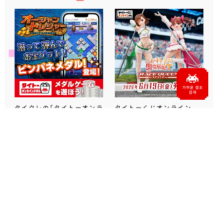
タイクレの「タイトーオンラ
タイトーくじオンライン -
インメダル」に潜って弾んで
Plus- に「とある科学の超
お宝ゲット！ピンパネル型メ
電磁砲T」くじが6月19日
ダルゲーム「オーシャン...
（金）登場！
プライズ・グッズ
2026.06.25
プライズ・グッズ
2026.06.12