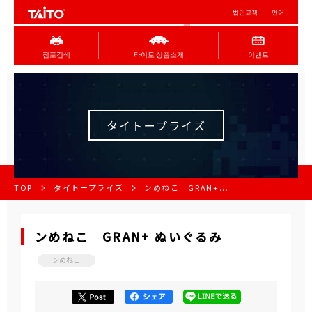
법인고객
언어
점포검색
타이토 상품소개
이벤트
タイトープライズ
TOP
タイトープライズ
ンめねこ GRAN+...
ンめねこ GRAN+ ぬいぐるみ
ンめねこ