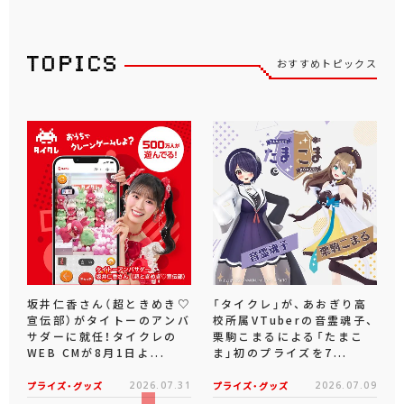
おすすめトピックス
坂井仁香さん（超ときめき♡
「タイクレ」が、あおぎり高
宣伝部）がタイトーのアンバ
校所属VTuberの音霊魂子、
サダーに就任！タイクレの
栗駒こまるによる「たまこ
WEB CMが8月1日よ...
ま」初のプライズを7...
プライズ・グッズ
2026.07.31
プライズ・グッズ
2026.07.09