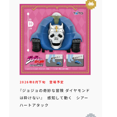
2026年
8
月
下旬
登場予定
『ジョジョの奇妙な冒険 ダイヤモンド
は砕けない』 感知して動く シアー
ハートアタック