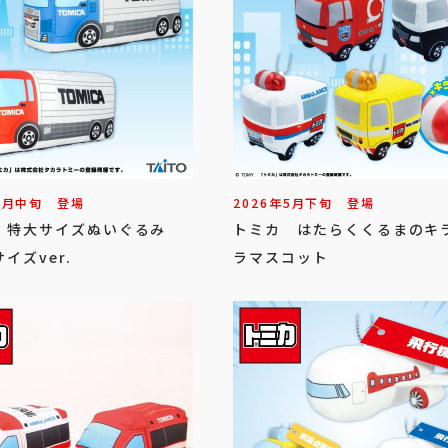
6
月
中旬
登場
2026年
5
月
下旬
登場
 特大サイズぬいぐるみ
トミカ はたらくくるまのキ
イズver.
ラマスコット