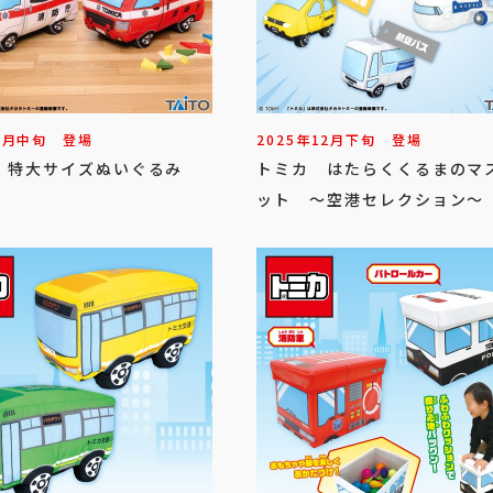
1
月
中旬
登場
2025年
12
月
下旬
登場
 特大サイズぬいぐるみ
トミカ はたらくくるまのマ
ット ～空港セレクション～