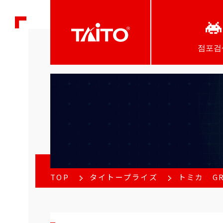
점포검
TOP
タイトープライズ
トミカ G