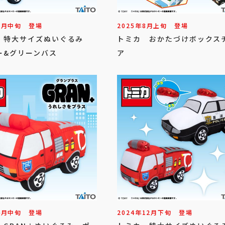
9
月
中旬
登場
2025年
8
月
上旬
登場
 特大サイズぬいぐるみ
トミカ おかたづけボックス
ー&グリーンバス
ア
4
月
中旬
登場
2024年
12
月
下旬
登場