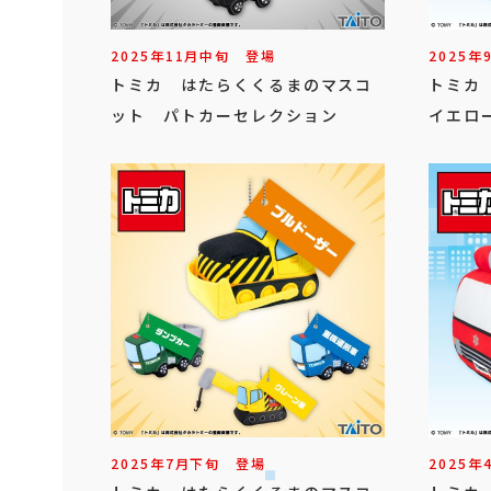
2025年
11
月
中旬
登場
2025年
トミカ はたらくくるまのマスコ
トミカ
ット パトカーセレクション
イエロ
2025年
7
月
下旬
登場
2025年