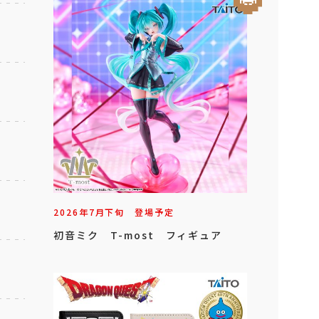
2026年
7
月
下旬
登場予定
初音ミク T-most フィギュア