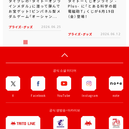
タイクレの「タイトーオンラ
タイトーくじオンライン -
インメダル」に潜って弾んで
Plus- に「とある科学の超
お宝ゲット！ピンパネル型メ
電磁砲T」くじが6月19日
ダルゲーム「オーシャン...
（金）登場！
プライズ・グッズ
2026.06.25
プライズ・グッズ
2026.06.12
공식 소셜 미디어
X
Facebook
YouTube
Instagram
note
공식 생방송・아카이브