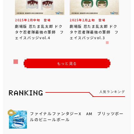
2025年
2
月
中旬
登場
2025年
2
月
上旬
登場
劇場版 忍たま乱太郎 ドク
劇場版 忍たま乱太郎 ドク
タケ忍者隊最強の軍師 フ
タケ忍者隊最強の軍師 フ
ェイスバッジvol.4
ェイスバッジvol.3
もっと見る
人気ランキング
ファイナルファンタジーX AM ブリッツボー
ルのビニールボール