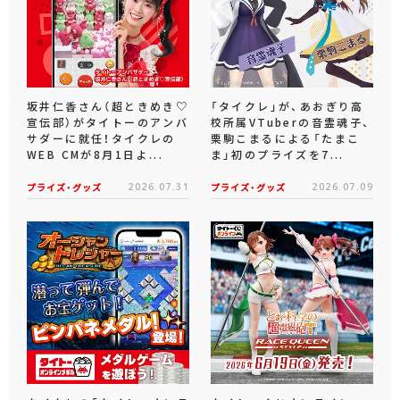
坂井仁香さん（超ときめき♡
「タイクレ」が、あおぎり高
宣伝部）がタイトーのアンバ
校所属VTuberの音霊魂子、
サダーに就任！タイクレの
栗駒こまるによる「たまこ
WEB CMが8月1日よ...
ま」初のプライズを7...
プライズ・グッズ
2026.07.31
プライズ・グッズ
2026.07.09