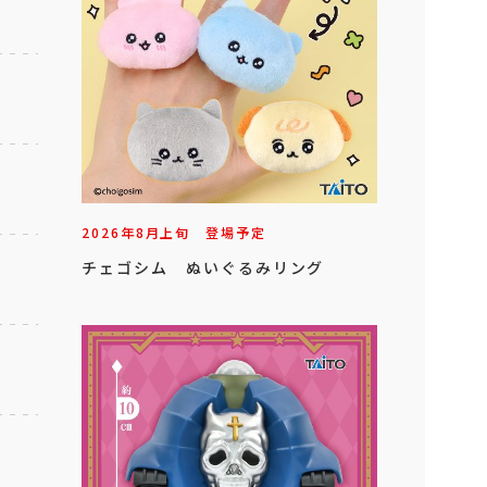
2026年
8
月
上旬
登場予定
チェゴシム ぬいぐるみリング