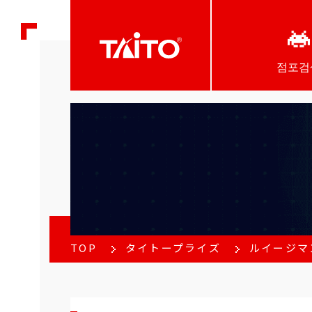
점포검
TOP
タイトープライズ
ルイージマ