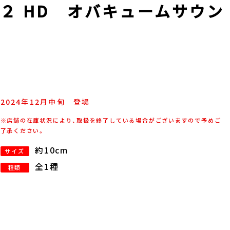
２ HD オバキュームサウン
2024年
12
月
中旬
登場
※店舗の在庫状況により、取扱を終了している場合がございますので予めご
了承ください。
約10cm
サイズ
全1種
種類