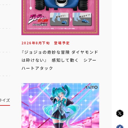
2026年
8
月
下旬
登場予定
『ジョジョの奇妙な冒険 ダイヤモンド
は砕けない』 感知して動く シアー
ハートアタック
ライズ