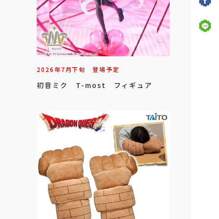
2026年
7
月
下旬
登場予定
初音ミク T-most フィギュア