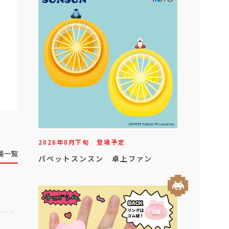
2026年
8
月
下旬
登場予定
舗一覧
パペットスンスン 卓上ファン