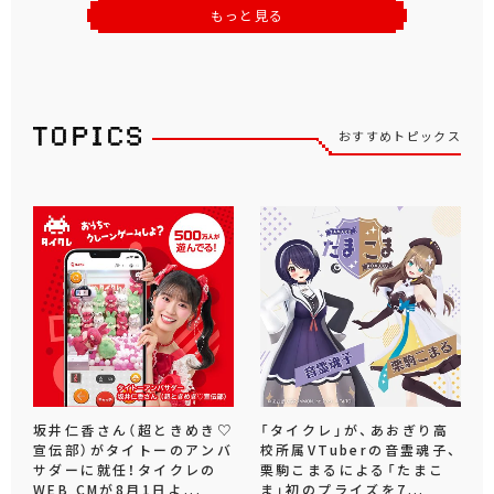
もっと見る
おすすめトピックス
坂井仁香さん（超ときめき♡
「タイクレ」が、あおぎり高
宣伝部）がタイトーのアンバ
校所属VTuberの音霊魂子、
サダーに就任！タイクレの
栗駒こまるによる「たまこ
WEB CMが8月1日よ...
ま」初のプライズを7...