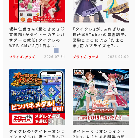
坂井仁香さん（超ときめき♡
「タイクレ」が、あおぎり高
宣伝部）がタイトーのアンバ
校所属VTuberの音霊魂子、
サダーに就任！タイクレの
栗駒こまるによる「たまこ
WEB CMが8月1日よ...
ま」初のプライズを7...
プライズ・グッズ
2026.07.31
プライズ・グッズ
2026.07.09
タイクレの「タイトーオンラ
タイトーくじオンライン -
インメダル」に潜って弾んで
Plus- に「とある科学の超