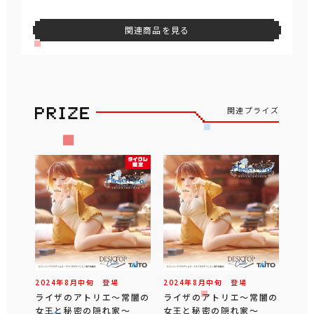
関連商品を見る
関連プライズ
2024年
8
月
中旬
登場
2024年
8
月
中旬
登場
ライザのアトリエ～常闇の
ライザのアトリエ～常闇の
女王と秘密の隠れ家～
女王と秘密の隠れ家～