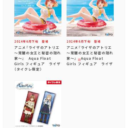
2024年
6
月
下旬
登場
2024年
6
月
下旬
登場
アニメ『ライザのアトリエ
アニメ『ライザのアトリエ
～常闇の女王と秘密の隠れ
～常闇の女王と秘密の隠れ
家～』 Aqua Float
家～』 Aqua Float
Girls フィギュア ライザ
Girls フィギュア ライザ
（タイクレ限定）