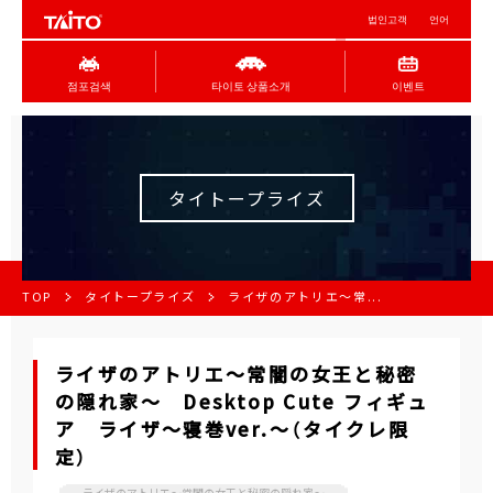
법인고객
언어
점포검색
타이토 상품소개
이벤트
タイトープライズ
TOP
タイトープライズ
ライザのアトリエ～常...
ライザのアトリエ～常闇の女王と秘密
の隠れ家～ Desktop Cute フィギュ
ア ライザ～寝巻ver.～（タイクレ限
定）
ライザのアトリエ～常闇の女王と秘密の隠れ家～