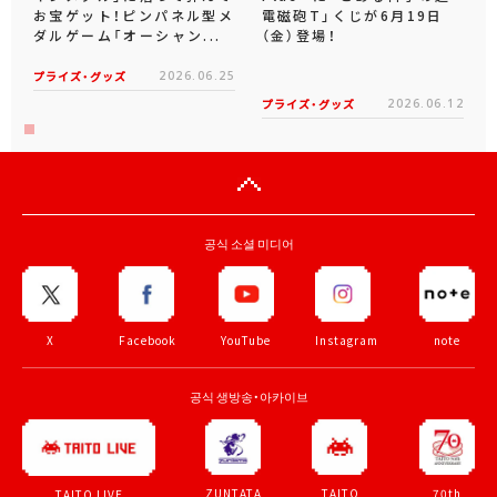
お宝ゲット！ピンパネル型メ
電磁砲T」くじが6月19日
ダルゲーム「オーシャン...
（金）登場！
プライズ・グッズ
2026.06.25
プライズ・グッズ
2026.06.12
공식 소셜 미디어
X
Facebook
YouTube
Instagram
note
공식 생방송・아카이브
ZUNTATA
TAITO
70th
TAITO LIVE