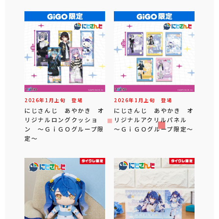
2026年
1
月
上旬
登場
2026年
1
月
上旬
登場
にじさんじ あやかき オ
にじさんじ あやかき オ
リジナルロングクッショ
リジナルアクリルパネル
ン ～ＧｉＧＯグループ限
～ＧｉＧＯグループ限定～
定～