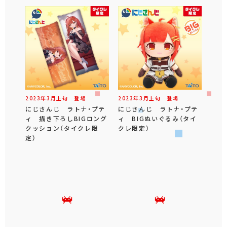
2023年
3
月
上旬
登場
2023年
3
月
上旬
登場
にじさんじ ラトナ・プテ
にじさんじ ラトナ・プテ
ィ 描き下ろしBIGロング
ィ BIGぬいぐるみ（タイ
クッション（タイクレ限
クレ限定）
定）