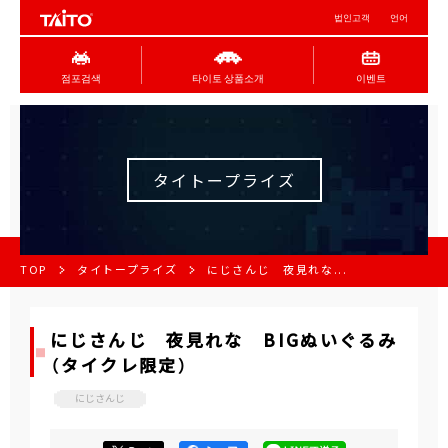
법인고객
언어
점포검색
타이토 상품소개
이벤트
タイトープライズ
TOP
タイトープライズ
にじさんじ 夜見れな...
にじさんじ 夜見れな BIGぬいぐるみ
（タイクレ限定）
にじさんじ