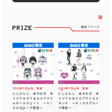
関連プライズ
2026年
1
月
上旬
登場
2026年
1
月
上旬
登場
にじさんじ あやかき オ
にじさんじ あやかき オ
リジナルデフォルメアクリ
リジナルＢＩＧアクリルス
ルボールチェーン ～Ｇｉ
タンド ～ＧｉＧＯグルー
ＧＯグループ限定～
プ限定～