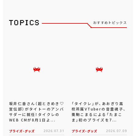
おすすめトピックス
坂井仁香さん（超ときめき♡
「タイクレ」が、あおぎり高
宣伝部）がタイトーのアンバ
校所属VTuberの音霊魂子、
サダーに就任！タイクレの
栗駒こまるによる「たまこ
WEB CMが8月1日よ...
ま」初のプライズを7...
プライズ・グッズ
2026.07.31
プライズ・グッズ
2026.07.09