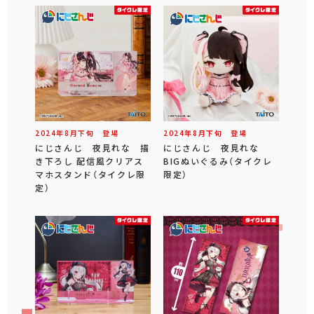
2024年
8
月
下旬
登場
2024年
8
月
下旬
登場
にじさんじ 夜見れな 描
にじさんじ 夜見れな
き下ろし 配信風クリアス
BIGぬいぐるみ（タイクレ
マホスタンド（タイクレ限
限定）
定）