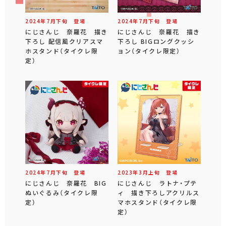
2024年
7
月
下旬
登場
2024年
7
月
下旬
登場
にじさんじ 奈羅花 描き
にじさんじ 奈羅花 描き
下ろし 配信風クリアスマ
下ろし BIGロングクッシ
ホスタンド（タイクレ限
ョン（タイクレ限定）
定）
2024年
7
月
下旬
登場
2023年
3
月
上旬
登場
にじさんじ 奈羅花 BIG
にじさんじ ラトナ・プテ
ぬいぐるみ（タイクレ限
ィ 描き下ろしアクリルス
定）
マホスタンド（タイクレ限
定）