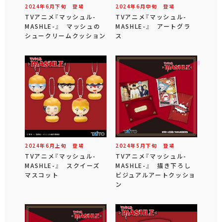
2024年
6
月
下旬
登場
2024年
6
月
中旬
登場
TVアニメ『マッシュル-
TVアニメ『マッシュル-
MASHLE-』 マッシュの
MASHLE-』 アートグラ
シュークリームクッション
ス
2024年
6
月
上旬
登場
2024年
5
月
下旬
登場
TVアニメ『マッシュル-
TVアニメ『マッシュル-
MASHLE-』 スクイーズ
MASHLE-』 描き下ろし
マスコット
ビジュアルアートクッショ
ン