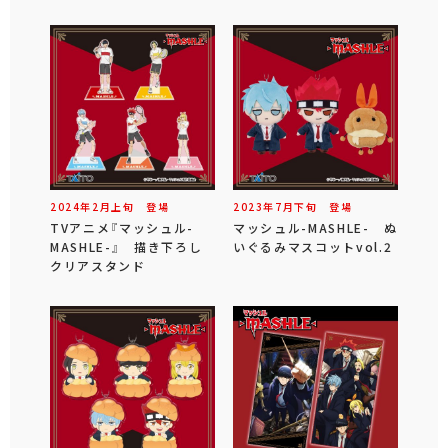
2024年
2
月
上旬
登場
2023年
7
月
下旬
登場
TVアニメ『マッシュル-
マッシュル-MASHLE- ぬ
MASHLE-』 描き下ろし
いぐるみマスコットvol.2
クリアスタンド