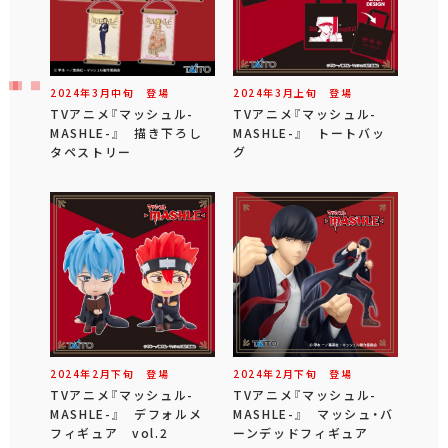
2024年
3
月
中旬
登場
2024年
3
月
上旬
登場
TVアニメ『マッシュル-
TVアニメ『マッシュル-
MASHLE-』 描き下ろし
MASHLE-』 トートバッ
タペストリー
グ
2024年
2
月
下旬
登場
2024年
2
月
下旬
登場
TVアニメ『マッシュル-
TVアニメ『マッシュル-
MASHLE-』 デフォルメ
MASHLE-』 マッシュ・バ
フィギュア vol.2
ーンデッドフィギュア