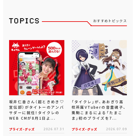
おすすめトピックス
坂井仁香さん（超ときめき♡
「タイクレ」が、あおぎり高
宣伝部）がタイトーのアンバ
校所属VTuberの音霊魂子、
サダーに就任！タイクレの
栗駒こまるによる「たまこ
WEB CMが8月1日よ...
ま」初のプライズを7...
プライズ・グッズ
2026.07.31
プライズ・グッズ
2026.07.09