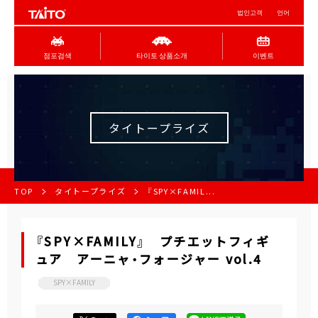
법인고객
언어
점포검색
타이토 상품소개
이벤트
タイトープライズ
TOP
タイトープライズ
『SPY×FAMIL...
『SPY×FAMILY』 プチエットフィギ
ュア アーニャ・フォージャー vol.4
SPY×FAMILY