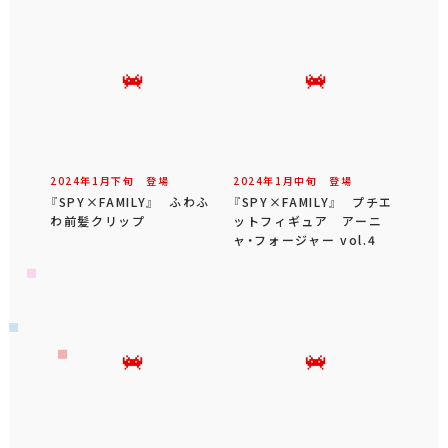
2024年
1
月
下旬
登場
2024年
1
月
中旬
登場
『SPY×FAMILY』 ふわふ
『SPY×FAMILY』 プチエ
わ前髪クリップ
ットフィギュア アーニ
ャ・フォージャー vol.4