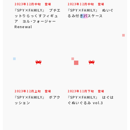
2023年
12
月
中旬
登場
2023年
12
月
中旬
登場
『SPY×FAMILY』 プチエ
『SPY×FAMILY』 ぬいぐ
ットりらっくすフィギュ
るみ付きパスケース
ア ヨル・フォージャー
Renewal
2023年
12
月
上旬
登場
2023年
11
月
下旬
登場
『SPY×FAMILY』 ボアク
『SPY×FAMILY』 はぐは
ッション
ぐぬいぐるみ vol.3