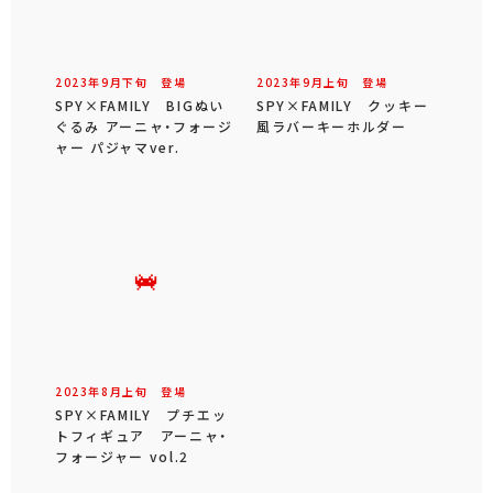
2023年
9
月
下旬
登場
2023年
9
月
上旬
登場
SPY×FAMILY BIGぬい
SPY×FAMILY クッキー
ぐるみ アーニャ・フォージ
風ラバーキーホルダー
ャー パジャマver.
2023年
8
月
上旬
登場
SPY×FAMILY プチエッ
トフィギュア アーニャ・
フォージャー vol.2