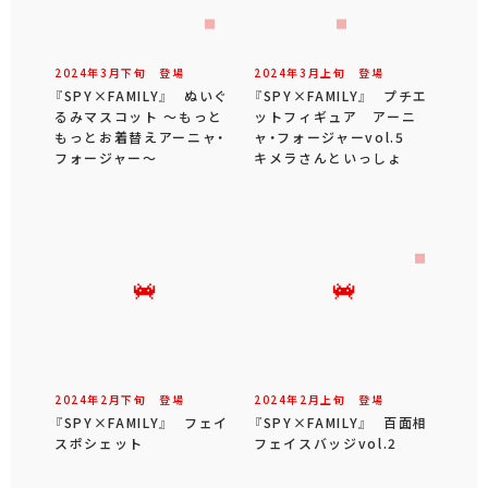
2024年
3
月
下旬
登場
2024年
3
月
上旬
登場
『SPY×FAMILY』 ぬいぐ
『SPY×FAMILY』 プチエ
るみマスコット ～もっと
ットフィギュア アーニ
もっとお着替えアーニャ・
ャ・フォージャーvol.5
フォージャー～
キメラさんといっしょ
2024年
2
月
下旬
登場
2024年
2
月
上旬
登場
『SPY×FAMILY』 フェイ
『SPY×FAMILY』 百面相
スポシェット
フェイスバッジvol.2