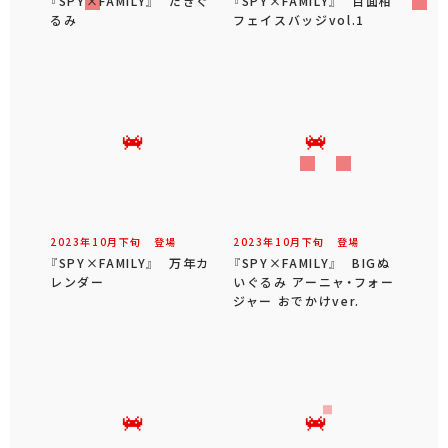
『SPY×FAMILY』 だきぐ
『SPY×FAMILY』 百面相
るみ
フェイスバッジvol.1
2023年
10
月
下旬
登場
2023年
10
月
下旬
登場
『SPY×FAMILY』 万年カ
『SPY×FAMILY』 BIGぬ
レンダー
いぐるみ アーニャ・フォー
ジャー おでかけver.