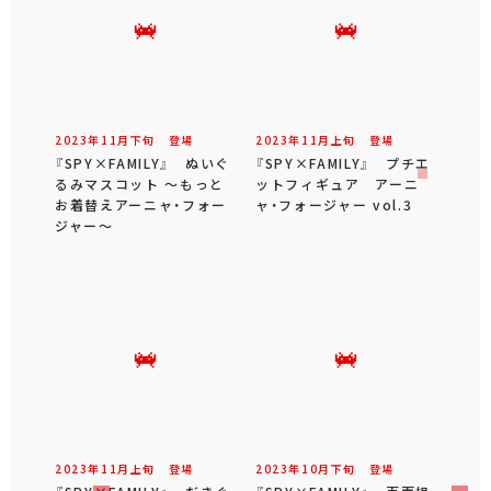
2023年
11
月
下旬
登場
2023年
11
月
上旬
登場
『SPY×FAMILY』 ぬいぐ
『SPY×FAMILY』 プチエ
るみマスコット ～もっと
ットフィギュア アーニ
お着替えアーニャ・フォー
ャ・フォージャー vol.3
ジャー～
2023年
11
月
上旬
登場
2023年
10
月
下旬
登場