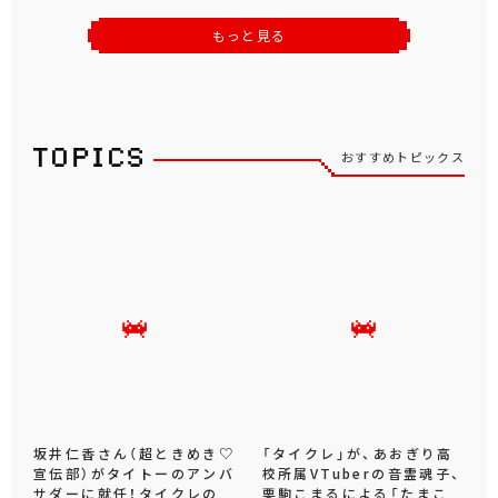
もっと見る
おすすめトピックス
坂井仁香さん（超ときめき♡
「タイクレ」が、あおぎり高
宣伝部）がタイトーのアンバ
校所属VTuberの音霊魂子、
サダーに就任！タイクレの
栗駒こまるによる「たまこ