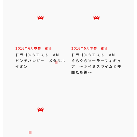
2026年
6
月
中旬
登場
2026年
5
月
下旬
登場
ドラゴンクエスト AM
ドラゴンクエスト AM
ピンチハンガー メタルホ
ぐらぐらソーラーフィギュ
イミン
ア ～ホイミスライムと仲
間たち編～