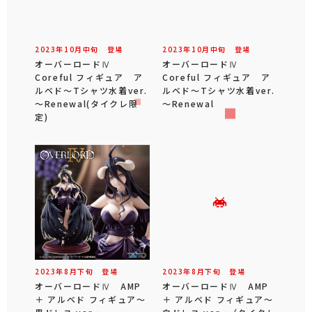
2023年
10
月
中旬
登場
2023年
10
月
中旬
登場
オーバーロードⅣ
オーバーロードⅣ
Coreful フィギュア ア
Coreful フィギュア ア
ルベド～Tシャツ水着ver.
ルベド～Tシャツ水着ver.
～Renewal(タイクレ限
～Renewal
定)
2023年
8
月
下旬
登場
2023年
8
月
下旬
登場
オーバーロードⅣ AMP
オーバーロードⅣ AMP
＋ アルベド フィギュア～
＋ アルベド フィギュア～