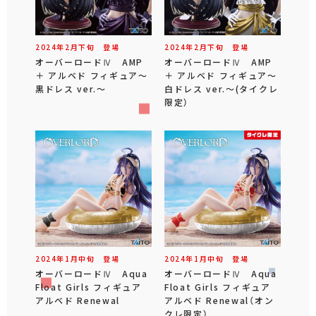
2024年
2
月
下旬
登場
2024年
2
月
下旬
登場
オーバーロードⅣ AMP
オーバーロードⅣ AMP
＋ アルベド フィギュア～
＋ アルベド フィギュア～
黒ドレス ver.～
白ドレス ver.～(タイクレ
限定）
2024年
1
月
中旬
登場
2024年
1
月
中旬
登場
オーバーロードⅣ Aqua
オーバーロードⅣ Aqua
Float Girls フィギュア
Float Girls フィギュア
アルベド Renewal
アルベド Renewal（オン
クレ限定）