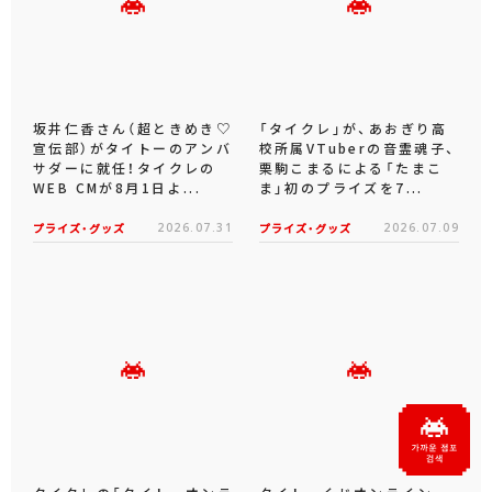
坂井仁香さん（超ときめき♡
「タイクレ」が、あおぎり高
宣伝部）がタイトーのアンバ
校所属VTuberの音霊魂子、
サダーに就任！タイクレの
栗駒こまるによる「たまこ
WEB CMが8月1日よ...
ま」初のプライズを7...
プライズ・グッズ
2026.07.31
プライズ・グッズ
2026.07.09