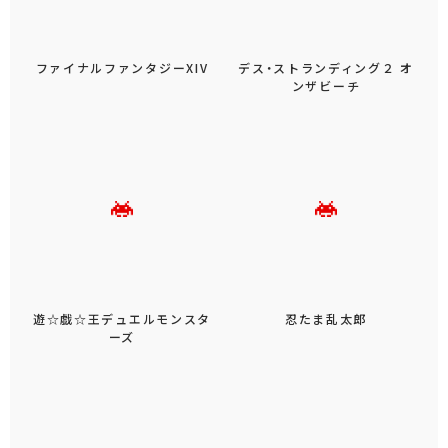
ファイナルファンタジーXIV
デス・ストランディング２ オ
ンザビーチ
遊☆戯☆王デュエルモンスタ
忍たま乱太郎
ーズ