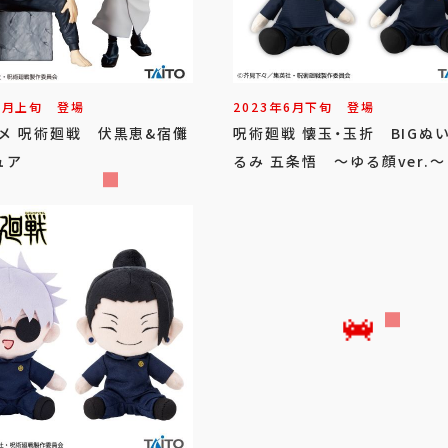
7
月
上旬
登場
2023年
6
月
下旬
登場
ニメ 呪術廻戦 伏黒恵&宿儺
呪術廻戦 懐玉・玉折 BIGぬ
ュア
るみ 五条悟 ～ゆる顔ver.～