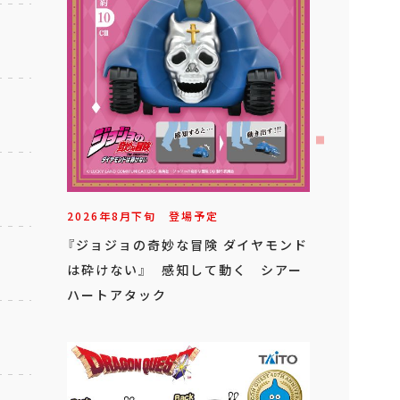
2026年
8
月
下旬
登場予定
『ジョジョの奇妙な冒険 ダイヤモンド
は砕けない』 感知して動く シアー
ハートアタック