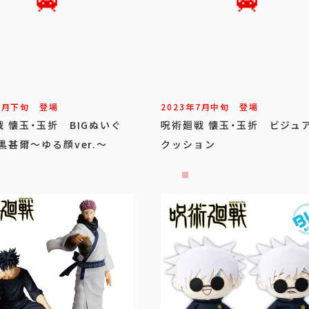
7
月
下旬
登場
2023年
7
月
中旬
登場
 懐玉・玉折 BIGぬいぐ
呪術廻戦 懐玉・玉折 ビジュ
黒甚爾～ゆる顔ver.～
クッション