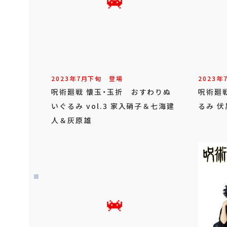
2023年
7
月
下旬
登場
2023年
呪術廻戦 懐玉・玉折 おすわりぬ
呪術廻戦
いぐるみ vol.3 家入硝子＆七海建
るみ 伏
人＆灰原雄