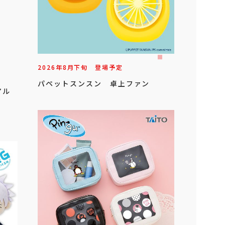
2026年
8
月
下旬
登場予定
パペットスンスン 卓上ファン
アル