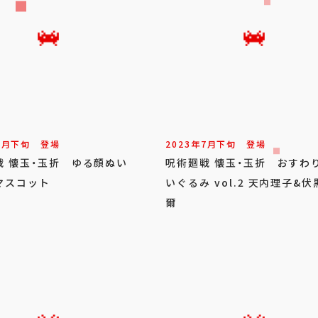
7
月
下旬
登場
2023年
7
月
下旬
登場
戦 懐玉・玉折 ゆる顔ぬい
呪術廻戦 懐玉・玉折 おすわ
マスコット
いぐるみ vol.2 天内理子&伏
爾