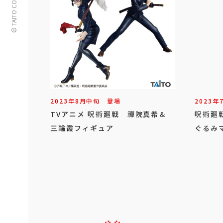
© TAITO CORPORATION
2023年
8
月
中旬
登場
2023年
TVアニメ 呪術廻戦 禪院真希＆
呪術廻
三輪霞フィギュア
ぐるみ