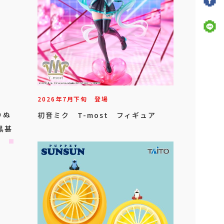
2026年
7
月
下旬
登場
りぬ
初音ミク T-most フィギュア
黒甚