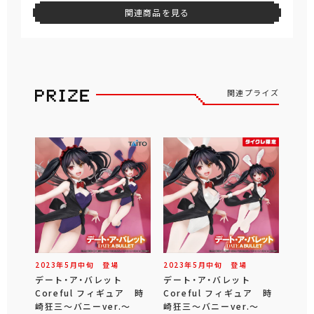
関連商品を見る
関連プライズ
2023年
5
月
中旬
登場
2023年
5
月
中旬
登場
デート・ア・バレット
デート・ア・バレット
Coreful フィギュア 時
Coreful フィギュア 時
崎狂三～バニーver.～
崎狂三～バニーver.～