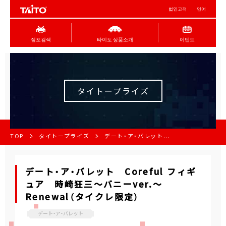
법인고객
언어
점포검색
타이토 상품소개
이벤트
タイトープライズ
TOP
タイトープライズ
デート・ア・バレット...
デート・ア・バレット Coreful フィギ
ュア 時崎狂三～バニーver.～
Renewal（タイクレ限定）
デート・ア・バレット