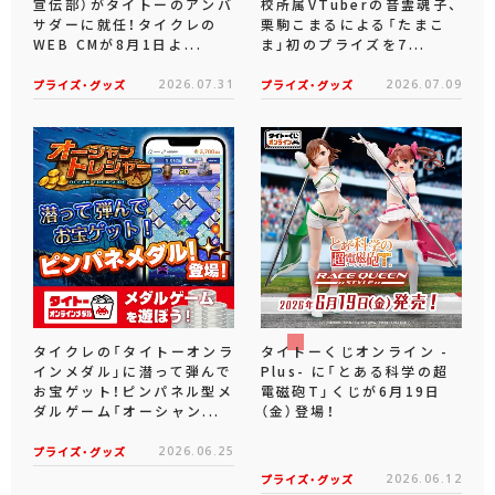
宣伝部）がタイトーのアンバ
校所属VTuberの音霊魂子、
サダーに就任！タイクレの
栗駒こまるによる「たまこ
WEB CMが8月1日よ...
ま」初のプライズを7...
プライズ・グッズ
2026.07.31
プライズ・グッズ
2026.07.09
タイクレの「タイトーオンラ
タイトーくじオンライン -
インメダル」に潜って弾んで
Plus- に「とある科学の超
お宝ゲット！ピンパネル型メ
電磁砲T」くじが6月19日
ダルゲーム「オーシャン...
（金）登場！
プライズ・グッズ
2026.06.25
プライズ・グッズ
2026.06.12