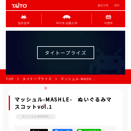
법인고객
언어
점포검색
타이토 상품소개
이벤트
タイトープライズ
TOP
タイトープライズ
マッシュル-MASH...
マッシュル-MASHLE- ぬいぐるみマ
スコットvol.1
マッシュル-MASHLE-