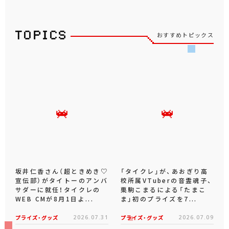
おすすめトピックス
坂井仁香さん（超ときめき♡
「タイクレ」が、あおぎり高
宣伝部）がタイトーのアンバ
校所属VTuberの音霊魂子、
サダーに就任！タイクレの
栗駒こまるによる「たまこ
WEB CMが8月1日よ...
ま」初のプライズを7...
プライズ・グッズ
2026.07.31
プライズ・グッズ
2026.07.09