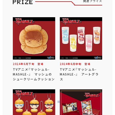
関連プライズ
2024年
6
月
下旬
登場
2024年
6
月
中旬
登場
TVアニメ『マッシュル-
TVアニメ『マッシュル-
MASHLE-』 マッシュの
MASHLE-』 アートグラ
シュークリームクッション
ス