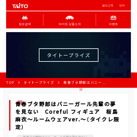
법인고객
언어
점포검색
타이토 상품소개
이벤트
タイトープライズ
TOP
タイトープライズ
青春ブタ野郎はバニー...
青春ブタ野郎はバニーガール先輩の夢
を見ない Coreful フィギュア 桜島
麻衣～ルームウェアver.～（タイクレ限
定）
青春ブタ野郎はバニーガール先輩の夢を見ない