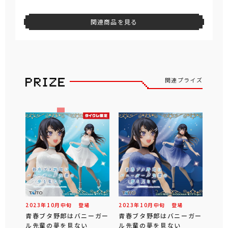
関連商品を見る
関連プライズ
2023年
10
月
中旬
登場
2023年
10
月
中旬
登場
青春ブタ野郎はバニーガー
青春ブタ野郎はバニーガー
ル先輩の夢を見ない
ル先輩の夢を見ない