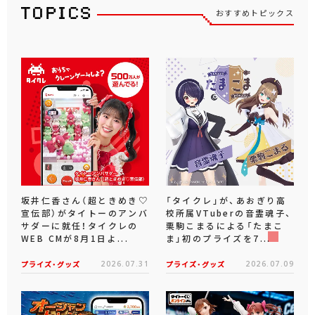
おすすめトピックス
坂井仁香さん（超ときめき♡
「タイクレ」が、あおぎり高
宣伝部）がタイトーのアンバ
校所属VTuberの音霊魂子、
サダーに就任！タイクレの
栗駒こまるによる「たまこ
WEB CMが8月1日よ...
ま」初のプライズを7...
プライズ・グッズ
2026.07.31
プライズ・グッズ
2026.07.09