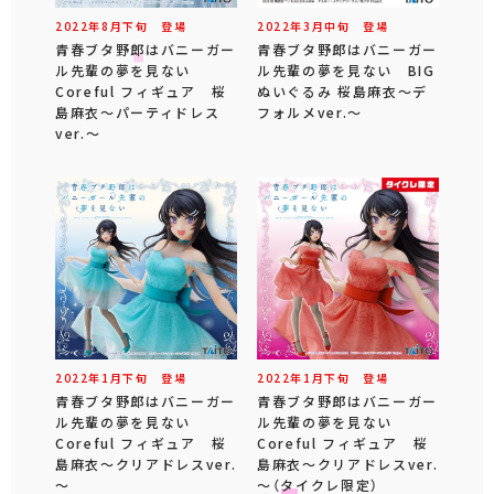
2022年
8
月
下旬
登場
2022年
3
月
中旬
登場
青春ブタ野郎はバニーガー
青春ブタ野郎はバニーガー
ル先輩の夢を見ない
ル先輩の夢を見ない BIG
Coreful フィギュア 桜
ぬいぐるみ 桜島麻衣～デ
島麻衣～パーティドレス
フォルメver.～
ver.～
2022年
1
月
下旬
登場
2022年
1
月
下旬
登場
青春ブタ野郎はバニーガー
青春ブタ野郎はバニーガー
ル先輩の夢を見ない
ル先輩の夢を見ない
Coreful フィギュア 桜
Coreful フィギュア 桜
島麻衣～クリアドレスver.
島麻衣～クリアドレスver.
～
～（タイクレ限定）