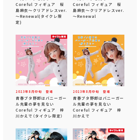
Coreful フィギュア 桜
Coreful フィギュア 桜
島麻衣～クリアドレスver.
島麻衣～クリアドレスver.
～Renewal(タイクレ限
～Renewal
定)
2023年
8
月
中旬
登場
2023年
8
月
中旬
登場
青春ブタ野郎はバニーガー
青春ブタ野郎はバニーガー
ル先輩の夢を見ない
ル先輩の夢を見ない
Coreful フィギュア 梓
Coreful フィギュア 梓
川かえで（タイクレ限定）
川かえで