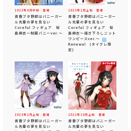
2023年
4
月
中旬
登場
2023年
2
月
上旬
登場
青春ブタ野郎はバニーガー
青春ブタ野郎はバニーガー
ル先輩の夢を見ない
ル先輩の夢を見ない
Coreful フィギュア 桜
Coreful フィギュア 桜
島麻衣～制服バニーver.～
島麻衣～描き下ろしニット
ワンピースver.～
Renewal (タイクレ限
定)
2023年
2
月
上旬
登場
2022年
10
月
上旬
登場
青春ブタ野郎はバニーガー
青春ブタ野郎はバニーガー
ル先輩の夢を見ない
ル先輩の夢を見ない