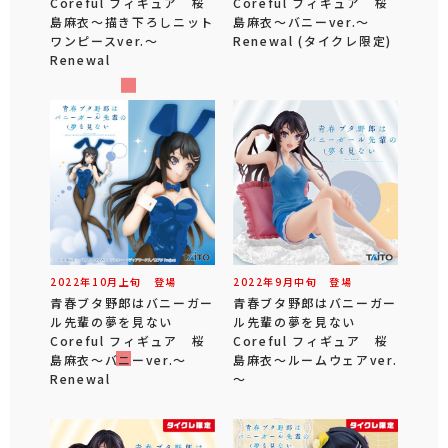
Coreful フィギュア 桜
Coreful フィギュア 桜
島麻衣～描き下ろしニット
島麻衣～バニーver.～
ワンピースver.～
Renewal (タイクレ限定)
Renewal
2022年
10
月
上旬
登場
2022年
9
月
中旬
登場
青春ブタ野郎はバニーガー
青春ブタ野郎はバニーガー
ル先輩の夢を見ない
ル先輩の夢を見ない
Coreful フィギュア 桜
Coreful フィギュア 桜
島麻衣～バニーver.～
島麻衣～ルームウェアver.
Renewal
～