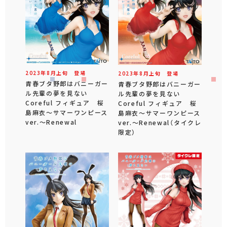
2023年
8
月
上旬
登場
2023年
8
月
上旬
登場
青春ブタ野郎はバニーガー
青春ブタ野郎はバニーガー
ル先輩の夢を見ない
ル先輩の夢を見ない
Coreful フィギュア 桜
Coreful フィギュア 桜
島麻衣～サマーワンピース
島麻衣～サマーワンピース
ver.～Renewal
ver.～Renewal（タイクレ
限定）