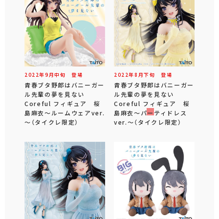
2022年
9
月
中旬
登場
2022年
8
月
下旬
登場
青春ブタ野郎はバニーガー
青春ブタ野郎はバニーガー
ル先輩の夢を見ない
ル先輩の夢を見ない
Coreful フィギュア 桜
Coreful フィギュア 桜
島麻衣～ルームウェアver.
島麻衣～パーティドレス
～（タイクレ限定）
ver.～（タイクレ限定）