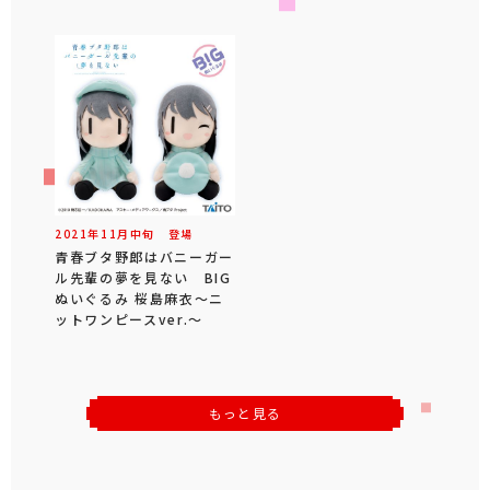
2021年
11
月
中旬
登場
青春ブタ野郎はバニーガー
ル先輩の夢を見ない BIG
ぬいぐるみ 桜島麻衣～ニ
ットワンピースver.～
もっと見る