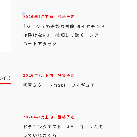
2026年
8
月
下旬
登場予定
『ジョジョの奇妙な冒険 ダイヤモンド
は砕けない』 感知して動く シアー
ハートアタック
2026年
7
月
下旬
登場予定
ライズ
初音ミク T-most フィギュア
2026年
8
月
上旬
登場予定
ドラゴンクエスト AM ゴーレムの
うでいれまくら