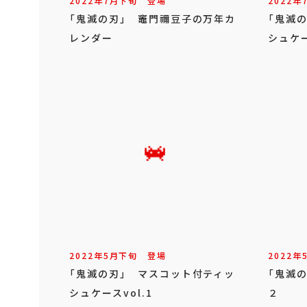
2022年
7
月
下旬
登場
2022年
「鬼滅の刃」 竈門禰豆子の万年カ
「鬼滅
レンダー
シュケー
2022年
5
月
下旬
登場
2022年
「鬼滅の刃」 マスコット付ティッ
「鬼滅の
シュケースvol.1
２