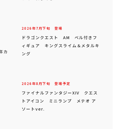
2026年
7
月
下旬
登場
ドラゴンクエスト AM ベル付きフ
ィギュア キングスライム＆メタルキ
年カ
ング
2026年
8
月
下旬
登場予定
ファイナルファンタジーXIV クエス
トアイコン ミニランプ メテオ ア
ソートver.