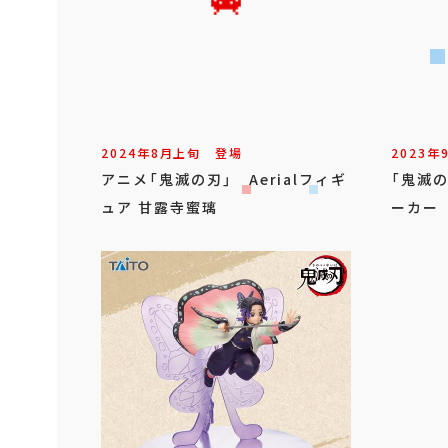
2024年
8
月
上旬
登場
2023年
アニメ「鬼滅の刃」 Aerialフィギ
「鬼滅
ュア 甘露寺蜜璃
ーカー