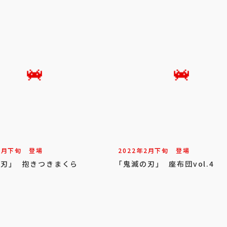
2
月
下旬
登場
2022年
2
月
下旬
登場
の刃」 抱きつきまくら
「鬼滅の刃」 座布団vol.4