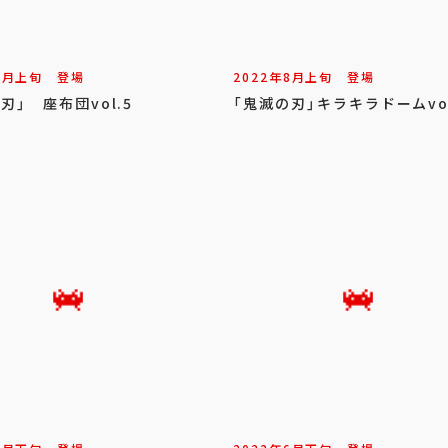
9
月
上旬
登場
2022年
8
月
上旬
登場
刃」 座布団vol.5
「鬼滅の刃」キラキラドームvol