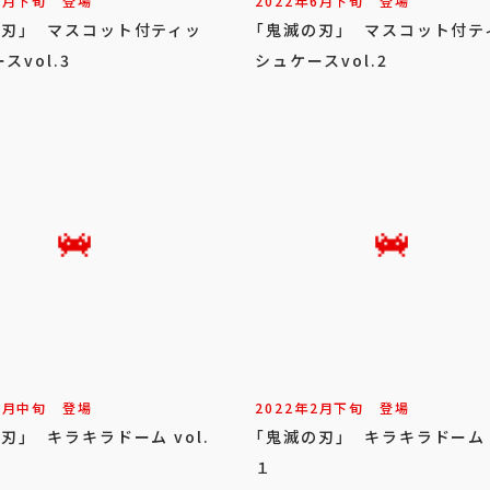
7
月
下旬
登場
2022年
6
月
下旬
登場
の刃」 マスコット付ティッ
「鬼滅の刃」 マスコット付テ
スvol.3
シュケースvol.2
5
月
中旬
登場
2022年
2
月
下旬
登場
刃」 キラキラドーム vol.
「鬼滅の刃」 キラキラドーム v
１