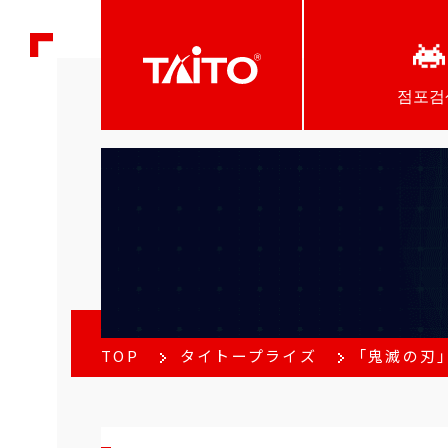
점포검
TOP
タイトープライズ
「鬼滅の刃