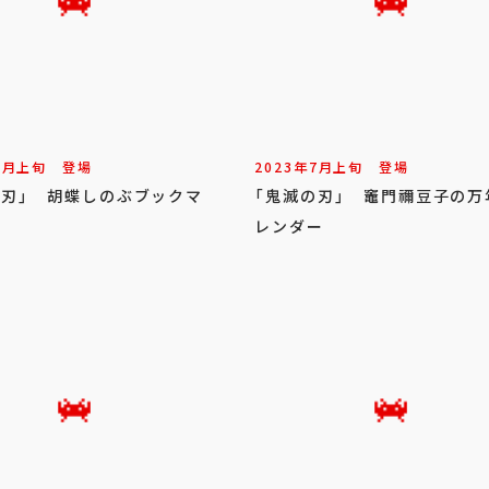
9
月
上旬
登場
2023年
7
月
上旬
登場
の刃」 胡蝶しのぶブックマ
「鬼滅の刃」 竈門禰豆子の万
レンダー