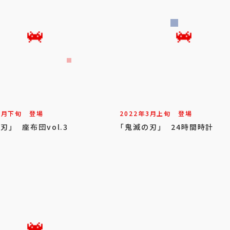
1
月
下旬
登場
2022年
3
月
上旬
登場
刃」 座布団vol.3
「鬼滅の刃」 24時間時計