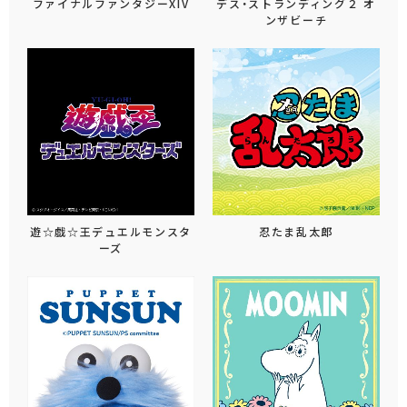
ファイナルファンタジーXIV
デス・ストランディング２ オ
ンザビーチ
遊☆戯☆王デュエルモンスタ
忍たま乱太郎
ーズ