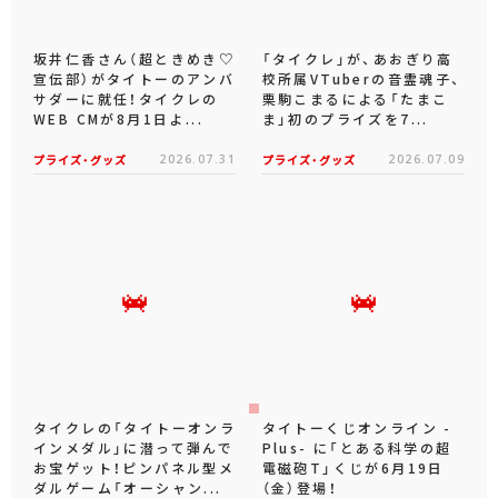
坂井仁香さん（超ときめき♡
「タイクレ」が、あおぎり高
宣伝部）がタイトーのアンバ
校所属VTuberの音霊魂子、
サダーに就任！タイクレの
栗駒こまるによる「たまこ
WEB CMが8月1日よ...
ま」初のプライズを7...
プライズ・グッズ
2026.07.31
プライズ・グッズ
2026.07.09
タイクレの「タイトーオンラ
タイトーくじオンライン -
インメダル」に潜って弾んで
Plus- に「とある科学の超
お宝ゲット！ピンパネル型メ
電磁砲T」くじが6月19日
ダルゲーム「オーシャン...
（金）登場！