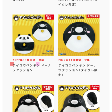
イクレ限定）
2022年
11
月
中旬
登場
2022年
11
月
中旬
登場
テイコウペンギン ドーナ
テイコウペンギン ドーナ
ツクッション
ツクッション（タイクレ限
定）