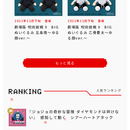
2021年
12
月
下旬
登場
2021年
12
月
下旬
登場
劇場版 呪術廻戦 0 BIG
劇場版 呪術廻戦 0 BIG
ぬいぐるみ 五条悟～ゆる
ぬいぐるみ 乙骨憂太～ゆ
顔ver.～
る顔ver.～
もっと見る
人気ランキング
『ジョジョの奇妙な冒険 ダイヤモンドは砕けな
い』 感知して動く シアーハートアタック