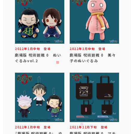
2022年
1
月
中旬
登場
2022年
1
月
中旬
登場
劇場版 呪術廻戦 0 ぬい
劇場版 呪術廻戦 0 美々
ぐるみvol.2
子のぬいぐるみ
2022年
1
月
中旬
登場
2021年
12
月
下旬
登場
『劇場版 呪術廻戦 0』 ゆ
劇場版 呪術廻戦 0 マチ