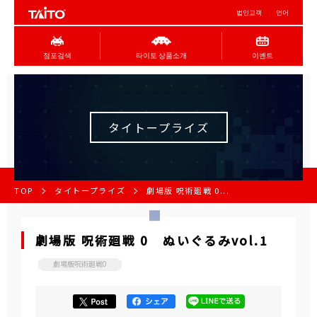
법인고객
언어
점포검색
타이토 상품소개
이벤트
タイトープライズ
TOP
タイトープライズ
劇場版 呪術廻戦 0...
劇場版 呪術廻戦 0 ぬいぐるみvol.1
劇場版呪術廻戦0