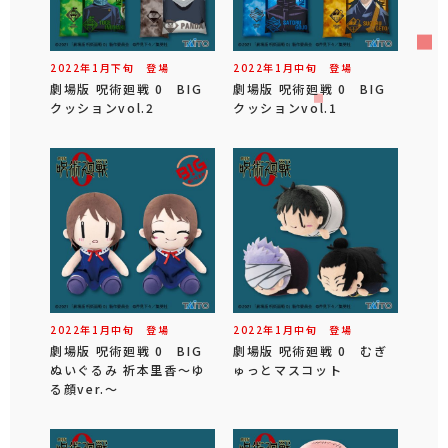
2022年
1
月
下旬
登場
2022年
1
月
中旬
登場
劇場版 呪術廻戦 0 BIG
劇場版 呪術廻戦 0 BIG
クッションvol.2
クッションvol.1
2022年
1
月
中旬
登場
2022年
1
月
中旬
登場
劇場版 呪術廻戦 0 BIG
劇場版 呪術廻戦 0 むぎ
ぬいぐるみ 祈本里香～ゆ
ゅっとマスコット
る顔ver.～