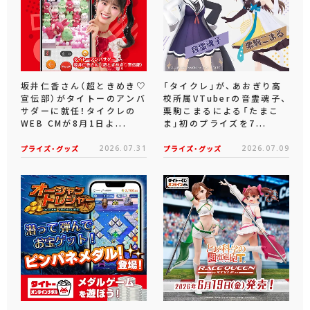
坂井仁香さん（超ときめき♡
「タイクレ」が、あおぎり高
宣伝部）がタイトーのアンバ
校所属VTuberの音霊魂子、
サダーに就任！タイクレの
栗駒こまるによる「たまこ
WEB CMが8月1日よ...
ま」初のプライズを7...
プライズ・グッズ
2026.07.31
プライズ・グッズ
2026.07.09