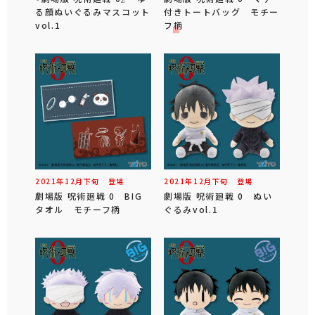
る顔ぬいぐるみマスコット
付きトートバッグ モチー
vol.1
フ柄
2021年
12
月
下旬
登場
2021年
12
月
下旬
登場
劇場版 呪術廻戦 0 BIG
劇場版 呪術廻戦 0 ぬい
タオル モチーフ柄
ぐるみvol.1