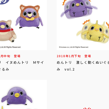
2
月
中旬
登場
2018年
1
月
下旬
登場
リ イヌめんトリ Ｍサイ
めんトリ 激しく動くぬいぐ
ぐるみ
み vol.2