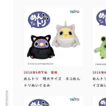
2018年
9
月
下旬
登場
2018年
めんトリ 特大サイズ ネコめん
めんト
トリぬいぐるみ
イズぬ