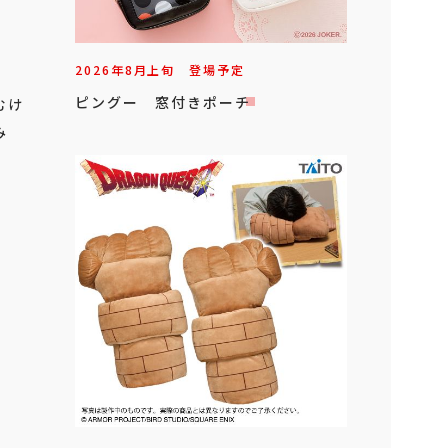
2026年
8
月
上旬
登場予定
ピングー 窓付きポーチ
むけ
み