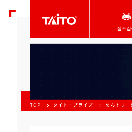
점포검
TOP
タイトープライズ
めんトリ 