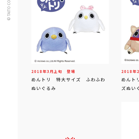
© TAITO CORPORATION
2018年
3
月
上旬
登場
2018年
めんトリ 特大サイズ ふわふわ
めんト
ぬいぐるみ
ズぬい