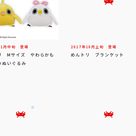
11
月
中旬
登場
2017年
10
月
上旬
登場
リ Mサイズ やわらかも
めんトリ ブランケット
りぬいぐるみ