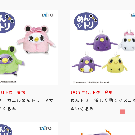
6
月
下旬
登場
2018年
4
月
下旬
登場
リ カエルめんトリ Mサ
めんトリ 激しく動くマスコ
いぐるみ
ぬいぐるみ