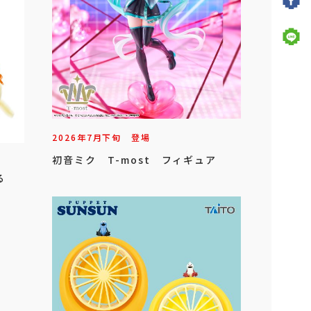
2026年
7
月
下旬
登場
初音ミク T-most フィギュア
る