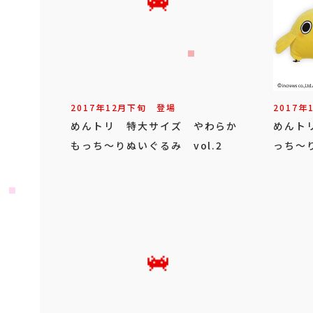
2017年
12
月
下旬
登場
2017年
めんトリ 特大サイズ やわらか
めんト
もっち～りぬいぐるみ vol.2
っち～