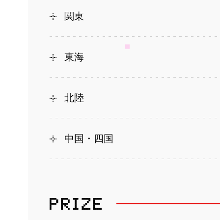
関東
東海
北陸
中国・四国