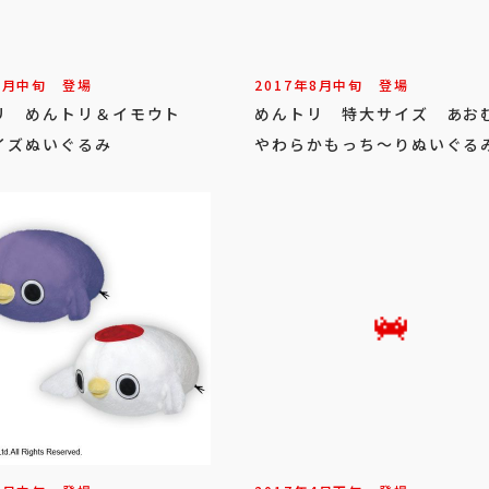
9
月
中旬
登場
2017年
8
月
中旬
登場
リ めんトリ＆イモウト
めんトリ 特大サイズ あお
イズぬいぐるみ
やわらかもっち～りぬいぐる