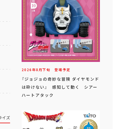
2026年
8
月
下旬
登場予定
『ジョジョの奇妙な冒険 ダイヤモンド
は砕けない』 感知して動く シアー
ハートアタック
ライズ