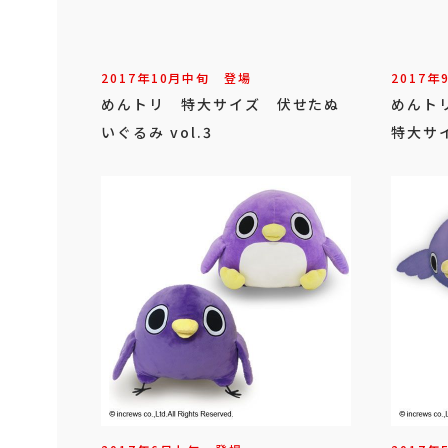
2017年
10
月
中旬
登場
2017年
めんトリ 特大サイズ 伏せたぬ
めんト
いぐるみ vol.3
特大サ