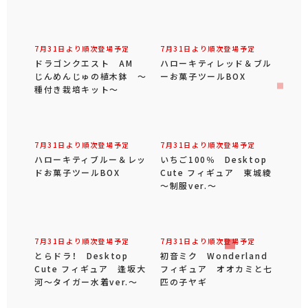
7月31日より順次登場予定
7月31日より順次登場予定
ドラゴンクエスト AM
ハローキティレッド＆ブル
じんめんじゅの植木鉢 ～
ーお菓子ツールBOX
種付き栽培キット～
7月31日より順次登場予定
7月31日より順次登場予定
ハローキティブルー＆レッ
いちご100％ Desktop
ドお菓子ツールBOX
Cute フィギュア 東城綾
～制服ver.～
7月31日より順次登場予定
7月31日より順次登場予定
とらドラ！ Desktop
初音ミク Wonderland
Cute フィギュア 逢坂大
フィギュア オオカミと七
河～タイガー水着ver.～
匹の子ヤギ