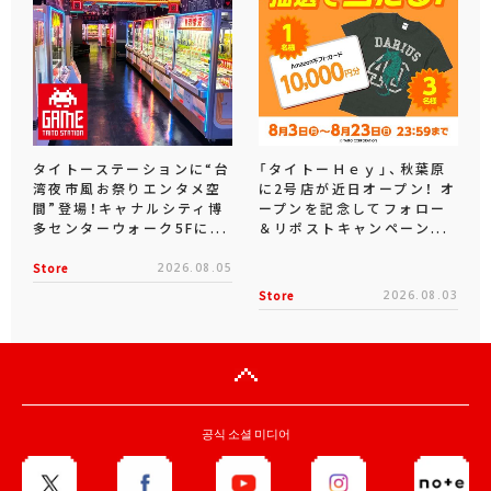
タイトーステーションに“台
「タイトーＨｅｙ」、秋葉原
湾夜市風お祭りエンタメ空
に2号店が近日オープン！ オ
間”登場！キャナルシティ博
ープンを記念してフォロー
多センターウォーク5Fに...
＆リポストキャンペーン...
Store
2026.08.05
Store
2026.08.03
공식 소셜 미디어