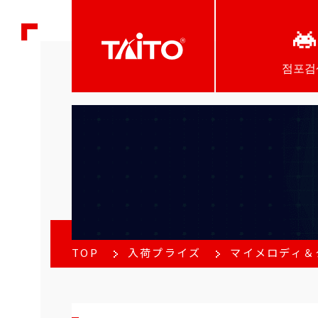
점포검
TOP
入荷プライズ
マイメロディ＆