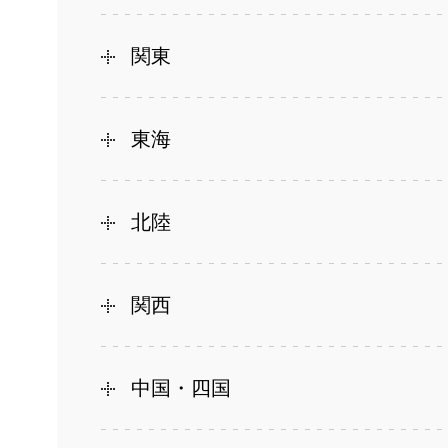
関東
東海
北陸
関西
中国・四国