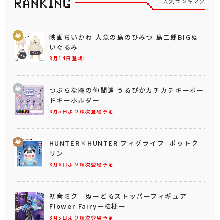
人気ランキング
映画ちいかわ 人魚の島のひみつ 島二郎BIGぬ
いぐるみ
8月14日登場！
つぶらな瞳の仲間達 うるぴかカチカチキーボー
ドキーホルダー
8月5日より順次登場予定
HUNTER×HUNTER フィグライフ! ポットク
リン
8月6日より順次登場予定
初音ミク ぬーどるストッパーフィギュア
Flower Fairyー桔梗ー
8月5日より順次登場予定