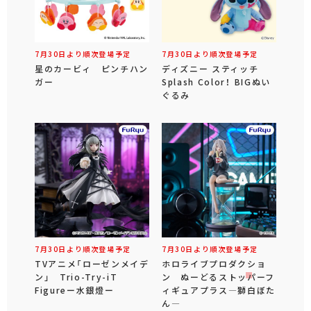
7月30日より順次登場予定
7月30日より順次登場予定
星のカービィ ピンチハン
ディズニー スティッチ
ガー
Splash Color！ BIGぬい
ぐるみ
7月30日より順次登場予定
7月30日より順次登場予定
TVアニメ「ローゼンメイデ
ホロライブプロダクショ
ン」 Trio-Try-iT
ン ぬーどるストッパーフ
Figureー水銀燈ー
ィギュアプラス―獅白ぼた
ん―