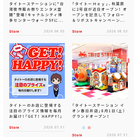
タイトーステーションに“台
「タイトーＨｅｙ」、秋葉原
湾夜市風お祭りエンタメ空
に2号店が近日オープン！ オ
間”登場！キャナルシティ博
ープンを記念してフォロー
多センターウォーク5Fに...
＆リポストキャンペーン...
Store
2026.08.05
Store
2026.08.03
タイトーのお店に登場する
「タイトーステーション イ
注目のプライズ情報を毎月
オン春日井店」8月1日（土）
お届け！「GET！ HAPPY！」
グランドオープン！
Store
2026.07.31
Store
2026.07.31