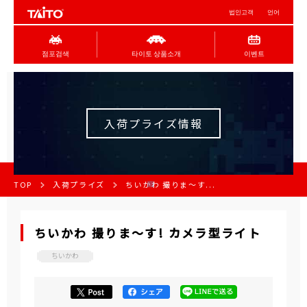
법인고객
언어
점포검색
타이토 상품소개
이벤트
入荷プライズ情報
TOP
入荷プライズ
ちいかわ 撮りま〜す...
ちいかわ 撮りま〜す! カメラ型ライト
ちいかわ