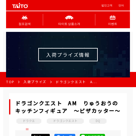
법인고객
언어
점포검색
타이토 상품소개
이벤트
入荷プライズ情報
TOP
入荷プライズ
ドラゴンクエスト A...
ドラゴンクエスト AM りゅうおうの
キッチンフィギュア ～ピザカッター～
ドラクエ
ドラゴンクエスト
DQ