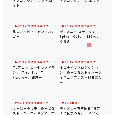
ュアコレクション オセロ
ュアコレクション エヴァ
ット
7月30日より順次登場予定
7月30日より順次登場予定
星のカービィ ピンチハン
ディズニー スティッチ
ガー
Splash Color！ BIGぬい
ぐるみ
7月30日より順次登場予定
7月30日より順次登場予定
TVアニメ「ローゼンメイデ
ホロライブプロダクショ
ン」 Trio-Try-iT
ン ぬーどるストッパーフ
Figureー水銀燈ー
ィギュアプラス―獅白ぼた
ん―
7月30日より順次登場予定
7月30日登場！
すーぱーそに子 ぬーどる
ディズニー実写映画『モア
ストッパーフィギュア―ブ
ナと伝説の海』 Lぬいぐ