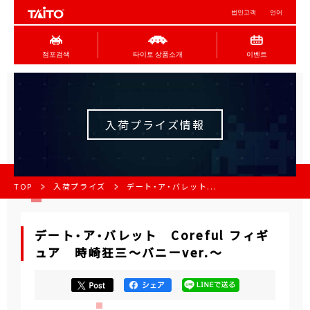
법인고객
언어
점포검색
타이토 상품소개
이벤트
入荷プライズ情報
TOP
入荷プライズ
デート・ア・バレット...
デート・ア・バレット Coreful フィギ
ュア 時崎狂三～バニーver.～