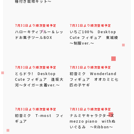
種付き栽培キット～
7月31日より順次登場予定
7月31日より順次登場予定
ハローキティブルー＆レッ
いちご100％ Desktop
ドお菓子ツールBOX
Cute フィギュア 東城綾
～制服ver.～
7月31日より順次登場予定
7月31日より順次登場予定
とらドラ！ Desktop
初音ミク Wonderland
Cute フィギュア 逢坂大
フィギュア オオカミと七
河～タイガー水着ver.～
匹の子ヤギ
7月31日より順次登場予定
7月31日より順次登場予定
初音ミク T-most フィ
ナルミヤキャラクターズ
ギュア
mezzo piano withぬ
いぐるみ ～Ribbon～