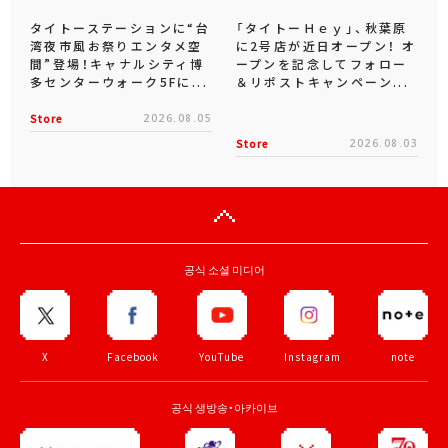
タイトーステーションに“台
「タイトーＨｅｙ」、秋葉原
湾夜市風お祭りエンタメ空
に2号店が近日オープン！ オ
間”登場！キャナルシティ博
ープンを記念してフォロー
多センターウォーク5Fに...
＆リポストキャンペーン...
Store
2026.08.05
Store
2026.08.03
공식 소셜 미디어
X
Facebook
YouTube
Instagram
note
공식 생방송・아카이브