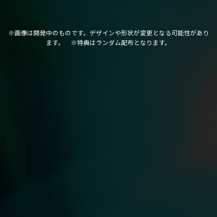
※画像は開発中のものです。デザインや形状が変更となる可能性があり
ます。 ※特典はランダム配布となります。