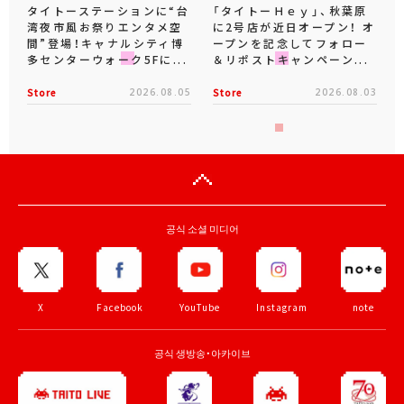
タイトーステーションに“台
「タイトーＨｅｙ」、秋葉原
湾夜市風お祭りエンタメ空
に2号店が近日オープン！ オ
間”登場！キャナルシティ博
ープンを記念してフォロー
多センターウォーク5Fに...
＆リポストキャンペーン...
Store
2026.08.05
Store
2026.08.03
공식 소셜 미디어
X
Facebook
YouTube
Instagram
note
공식 생방송・아카이브