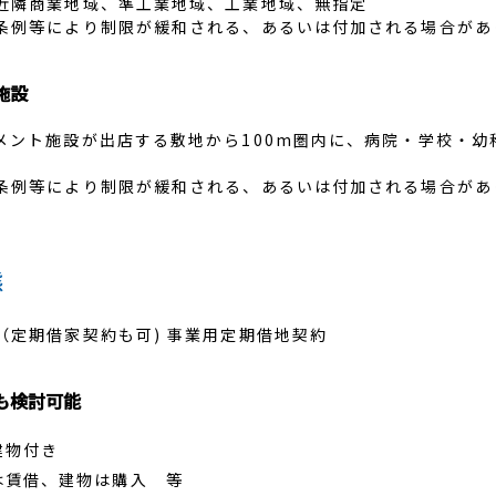
近隣商業地域、準工業地域、工業地域、無指定
条例等により制限が緩和される、あるいは付加される場合があ
施設
メント施設が出店する敷地から100m圏内に、病院・学校・幼
。
条例等により制限が緩和される、あるいは付加される場合があ
態
（定期借家契約も可) 事業用定期借地契約
も検討可能
建物付き
は賃借、建物は購入 等