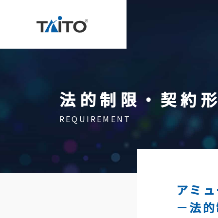
法的制限・契約
Contact
REQUIREMENT
Our Mission
Corporat
Histor
アミュ
Direct
－法的
Access