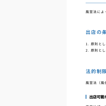
風営法によ
出店の
原則とし
原則とし
法的制
風営法（風
出店可能