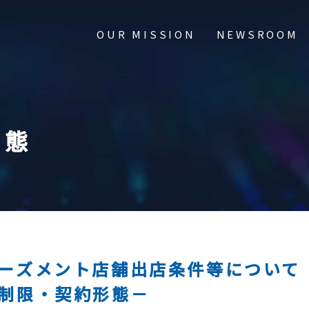
OUR MISSION
NEWSROOM
形態
e Overview
Newsroom
y
ーズメント店舗出店条件等について
ors & Officers
制限・契約形態－