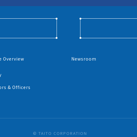
e Overview
Newsroom
y
ors & Officers
© TAITO CORPORATION