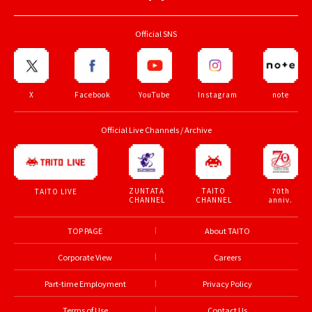
Official SNS
X
Facebook
YouTube
Instagram
note
Official Live Channels / Archive
ZUNTATA
TAITO
70th
TAITO LIVE
CHANNEL
CHANNEL
anniv.
TOP PAGE
About TAITO
Corporate View
Careers
Part-time Employment
Privacy Policy
Terms of Use
Contact Us