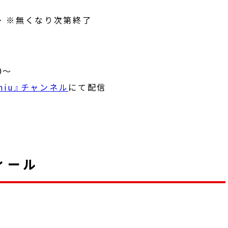
0～ ※無くなり次第終了
0～
a niu』チャンネル
にて配信
ィール