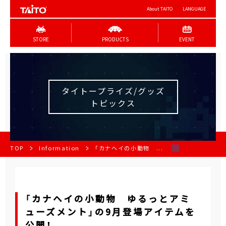
About TAITO
LANGUAGE
STORE
PRODUCTS
EVENT
タイトープライズ/グッズ
トピックス
TOP
Information
「カナヘイの小動物 ...
「カナヘイの小動物 ゆるっとアミ
ューズメント」の9月登場アイテムを
公開！