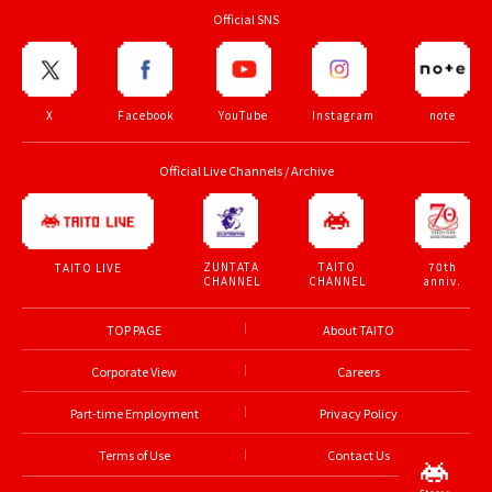
Official SNS
X
Facebook
YouTube
Instagram
note
Official Live Channels / Archive
ZUNTATA
TAITO
70th
TAITO LIVE
CHANNEL
CHANNEL
anniv.
TOP PAGE
About TAITO
Corporate View
Careers
Part-time Employment
Privacy Policy
Terms of Use
Contact Us