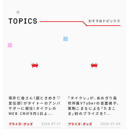
おすすめトピックス
坂井仁香さん（超ときめき♡
「タイクレ」が、あおぎり高
宣伝部）がタイトーのアンバ
校所属VTuberの音霊魂子、
サダーに就任！タイクレの
栗駒こまるによる「たまこ
WEB CMが8月1日よ...
ま」初のプライズを7...
プライズ・グッズ
2026.07.31
プライズ・グッズ
2026.07.09