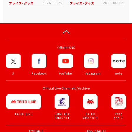
プライズ・グッズ
2026.06.25
プライズ・グッズ
2026.06.12
Official SNS
X
Facebook
YouTube
Instagram
note
Official Live Channels / Archive
ZUNTATA
TAITO
70th
TAITO LIVE
CHANNEL
CHANNEL
anniv.
TOP PAGE
About TAITO