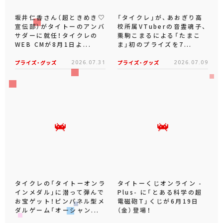
坂井仁香さん（超ときめき♡
「タイクレ」が、あおぎり高
宣伝部）がタイトーのアンバ
校所属VTuberの音霊魂子、
サダーに就任！タイクレの
栗駒こまるによる「たまこ
WEB CMが8月1日よ...
ま」初のプライズを7...
プライズ・グッズ
2026.07.31
プライズ・グッズ
2026.07.09
タイクレの「タイトーオンラ
タイトーくじオンライン -
インメダル」に潜って弾んで
Plus- に「とある科学の超
お宝ゲット！ピンパネル型メ
電磁砲T」くじが6月19日
ダルゲーム「オーシャン...
（金）登場！