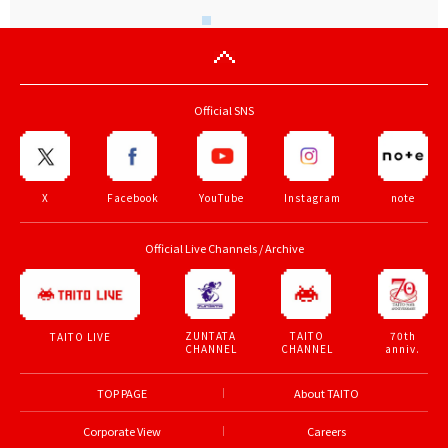
Official SNS
X
Facebook
YouTube
Instagram
note
Official Live Channels / Archive
ZUNTATA
TAITO
70th
TAITO LIVE
CHANNEL
CHANNEL
anniv.
TOP PAGE
About TAITO
Corporate View
Careers