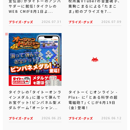
宣伝部）がタイトーのアンバ
校所属VTuberの音霊魂子、
サダーに就任！タイクレの
栗駒こまるによる「たまこ
WEB CMが8月1日よ...
ま」初のプライズを7...
プライズ・グッズ
2026.07.31
プライズ・グッズ
2026.07.09
タイクレの「タイトーオンラ
タイトーくじオンライン -
インメダル」に潜って弾んで
Plus- に「とある科学の超
お宝ゲット！ピンパネル型メ
電磁砲T」くじが6月19日
ダルゲーム「オーシャン...
（金）登場！
プライズ・グッズ
2026.06.25
プライズ・グッズ
2026.06.12