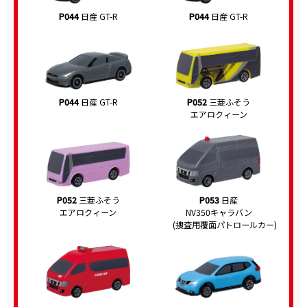
P044
日産 GT-R
P044
日産 GT-R
P044
日産 GT-R
P052
三菱ふそう
エアロクィーン
P052
三菱ふそう
P053
日産
エアロクィーン
NV350キャラバン
(捜査用覆面パトロールカー)