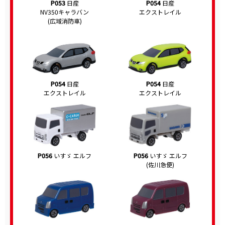
P053
日産
P054
日産
NV350キャラバン
エクストレイル
(広域消防車)
P054
日産
P054
日産
エクストレイル
エクストレイル
P056
いすゞ エルフ
P056
いすゞ エルフ
(佐川急便)