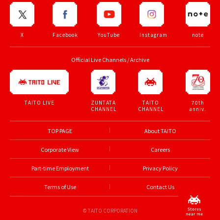
X
Facebook
YouTube
Instagram
note
Official Live Channels / Archive
ZUNTATA
TAITO
70th
TAITO LIVE
CHANNEL
CHANNEL
anniv.
TOP PAGE
About TAITO
Corporate View
Careers
Part-time Employment
Privacy Policy
Terms of Use
Contact Us
© TAITO CORPORATION