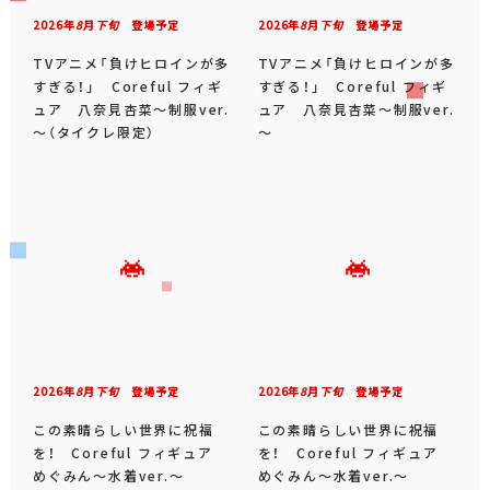
2026年
8
月
下旬
登場予定
2026年
8
月
下旬
登場予定
TVアニメ「負けヒロインが多
TVアニメ「負けヒロインが多
すぎる！」 Coreful フィギ
すぎる！」 Coreful フィギ
ュア 八奈見杏菜～制服ver.
ュア 八奈見杏菜～制服ver.
～（タイクレ限定）
～
2026年
8
月
下旬
登場予定
2026年
8
月
下旬
登場予定
この素晴らしい世界に祝福
この素晴らしい世界に祝福
を！ Coreful フィギュア
を！ Coreful フィギュア
めぐみん～水着ver.～
めぐみん～水着ver.～