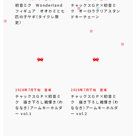
初音ミク Wonderland
チャックスＧＰ×初音ミ
フィギュア オオカミと七
ク オーロラクリアスタン
匹の子ヤギ（タイクレ限
ドキーチェーン
定）
2026年
7
月
下旬
登場
2026年
7
月
下旬
登場
チャックスＧＰ×初音ミ
チャックスＧＰ×初音ミ
ク 描き下ろし戦慄き（わ
ク 描き下ろし戦慄き（わ
ななき）アームキーホルダ
ななき）アームキーホルダ
ー vol.1
ー vol.2