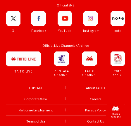
Official SNS
X
Facebook
YouTube
Instagram
note
Official Live Channels / Archive
ZUNTATA
TAITO
70th
TAITO LIVE
CHANNEL
CHANNEL
anniv.
TOP PAGE
About TAITO
Corporate View
Careers
Part-time Employment
Privacy Policy
Terms of Use
Contact Us