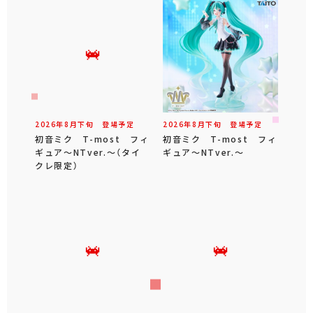
2026年
8
月
下旬
登場予定
2026年
8
月
下旬
登場予定
初音ミク T-most フィ
初音ミク T-most フィ
ギュア～NTver.～（タイ
ギュア～NTver.～
クレ限定）