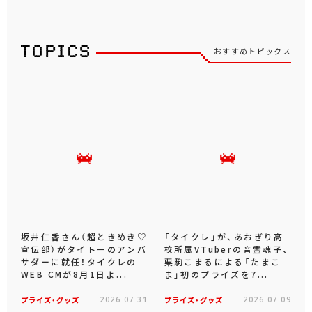
おすすめトピックス
坂井仁香さん（超ときめき♡
「タイクレ」が、あおぎり高
宣伝部）がタイトーのアンバ
校所属VTuberの音霊魂子、
サダーに就任！タイクレの
栗駒こまるによる「たまこ
WEB CMが8月1日よ...
ま」初のプライズを7...
プライズ・グッズ
2026.07.31
プライズ・グッズ
2026.07.09