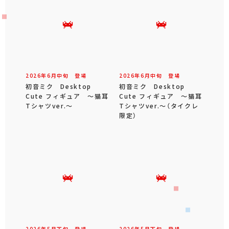
2026年
6
月
中旬
登場
2026年
6
月
中旬
登場
初音ミク Desktop
初音ミク Desktop
Cute フィギュア ～猫耳
Cute フィギュア ～猫耳
Tシャツver.～
Tシャツver.～（タイクレ
限定）
2026年
5
月
下旬
登場
2026年
5
月
下旬
登場