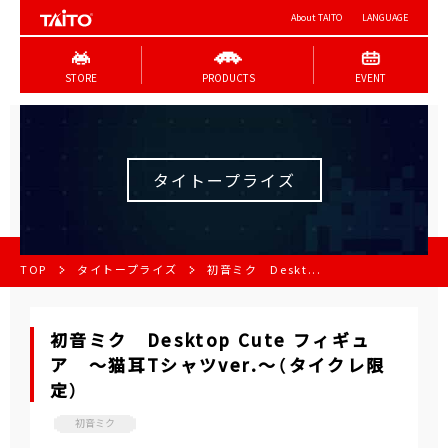
About TAITO
LANGUAGE
STORE
PRODUCTS
EVENT
タイトープライズ
TOP
タイトープライズ
初音ミク Deskt...
初音ミク Desktop Cute フィギュ
ア ～猫耳Tシャツver.～（タイクレ限
定）
初音ミク