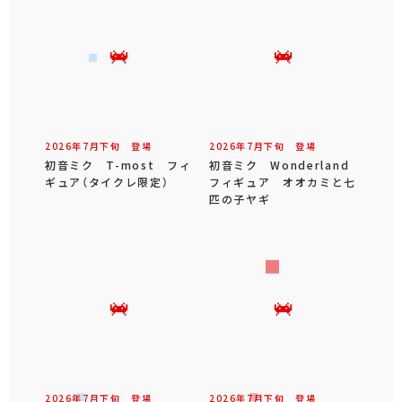
2026年
7
月
下旬
登場
2026年
7
月
下旬
登場
初音ミク T-most フィ
初音ミク Wonderland
ギュア（タイクレ限定）
フィギュア オオカミと七
匹の子ヤギ
2026年
7
月
下旬
登場
2026年
7
月
下旬
登場