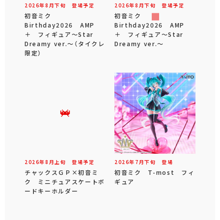
2026年
8
月
下旬
登場予定
2026年
8
月
下旬
登場予定
初音ミク
初音ミク
Birthday2026 AMP
Birthday2026 AMP
＋ フィギュア～Star
＋ フィギュア～Star
Dreamy ver.～（タイクレ
Dreamy ver.～
限定）
2026年
8
月
上旬
登場予定
2026年
7
月
下旬
登場
チャックスＧＰ×初音ミ
初音ミク T-most フィ
ク ミニチュアスケートボ
ギュア
ードキーホルダー