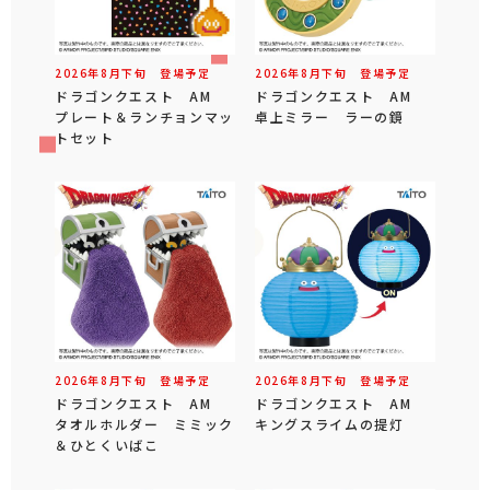
2026年
8
月
下旬
登場予定
2026年
8
月
下旬
登場予定
ドラゴンクエスト AM
ドラゴンクエスト AM
プレート＆ランチョンマッ
卓上ミラー ラーの鏡
トセット
2026年
8
月
下旬
登場予定
2026年
8
月
下旬
登場予定
ドラゴンクエスト AM
ドラゴンクエスト AM
タオルホルダー ミミック
キングスライムの提灯
＆ひとくいばこ