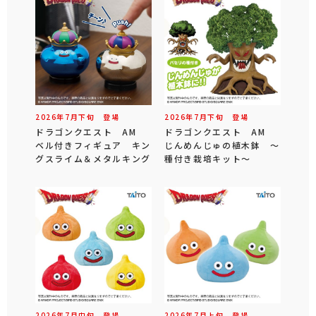
2026年
7
月
下旬
登場
2026年
7
月
下旬
登場
ドラゴンクエスト AM
ドラゴンクエスト AM
ベル付きフィギュア キン
じんめんじゅの植木鉢 ～
グスライム＆メタルキング
種付き栽培キット～
2026年
7
月
中旬
登場
2026年
7
月
上旬
登場