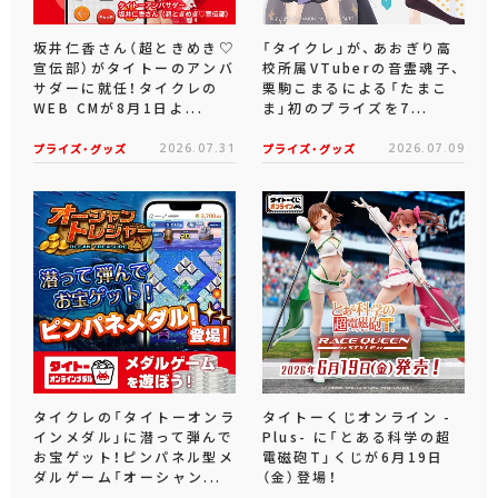
坂井仁香さん（超ときめき♡
「タイクレ」が、あおぎり高
宣伝部）がタイトーのアンバ
校所属VTuberの音霊魂子、
サダーに就任！タイクレの
栗駒こまるによる「たまこ
WEB CMが8月1日よ...
ま」初のプライズを7...
プライズ・グッズ
2026.07.31
プライズ・グッズ
2026.07.09
タイクレの「タイトーオンラ
タイトーくじオンライン -
インメダル」に潜って弾んで
Plus- に「とある科学の超
お宝ゲット！ピンパネル型メ
電磁砲T」くじが6月19日
ダルゲーム「オーシャン...
（金）登場！