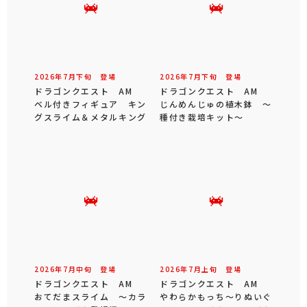
2026年
7
月
下旬
登場
2026年
7
月
下旬
登場
ドラゴンクエスト AM
ドラゴンクエスト AM
ベル付きフィギュア キン
じんめんじゅの植木鉢 ～
グスライム＆メタルキング
種付き栽培キット～
2026年
7
月
中旬
登場
2026年
7
月
上旬
登場
ドラゴンクエスト AM
ドラゴンクエスト AM
おてだまスライム ～カラ
やわらかもっち～りぬいぐ