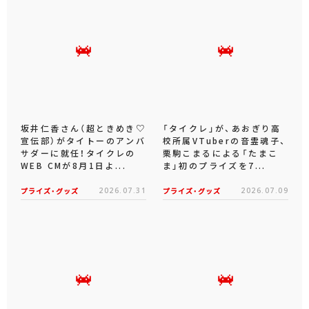
坂井仁香さん（超ときめき♡
「タイクレ」が、あおぎり高
宣伝部）がタイトーのアンバ
校所属VTuberの音霊魂子、
サダーに就任！タイクレの
栗駒こまるによる「たまこ
WEB CMが8月1日よ...
ま」初のプライズを7...
プライズ・グッズ
2026.07.31
プライズ・グッズ
2026.07.09