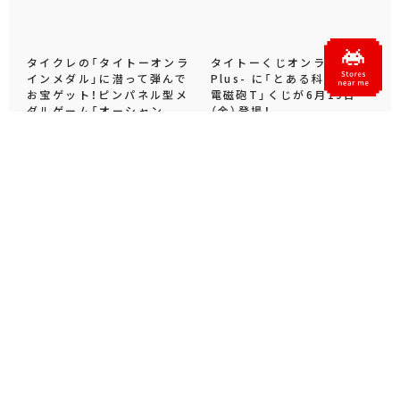
タイクレの「タイトーオンラ
タイトーくじオンライン -
インメダル」に潜って弾んで
Plus- に「とある科学の超
お宝ゲット！ピンパネル型メ
電磁砲T」くじが6月19日
ダルゲーム「オーシャン...
（金）登場！
プライズ・グッズ
2026.06.25
プライズ・グッズ
2026.06.12
Official SNS
X
Facebook
YouTube
Instagram
note