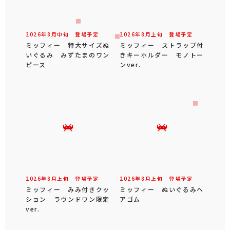
2026年
8
月
中旬
登場予定
2026年
8
月
上旬
登場予定
ミッフィー 特大サイズぬ
ミッフィー ストラップ付
いぐるみ みずたまのワン
きキーホルダー モノトー
ピース
ンver.
2026年
8
月
上旬
登場予定
2026年
8
月
上旬
登場予定
ミッフィー みみ付きクッ
ミッフィー ぬいぐるみヘ
ション ラウンドワン限定
アゴム
ver.