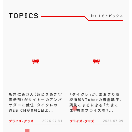
おすすめトピックス
坂井仁香さん（超ときめき♡
「タイクレ」が、あおぎり高
宣伝部）がタイトーのアンバ
校所属VTuberの音霊魂子、
サダーに就任！タイクレの
栗駒こまるによる「たまこ
WEB CMが8月1日よ...
ま」初のプライズを7...
プライズ・グッズ
2026.07.31
プライズ・グッズ
2026.07.09