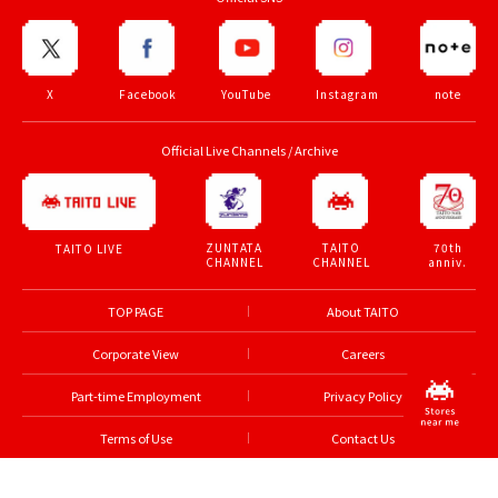
X
Facebook
YouTube
Instagram
note
Official Live Channels / Archive
ZUNTATA
TAITO
70th
TAITO LIVE
CHANNEL
CHANNEL
anniv.
TOP PAGE
About TAITO
Corporate View
Careers
Part-time Employment
Privacy Policy
Terms of Use
Contact Us
© TAITO CORPORATION