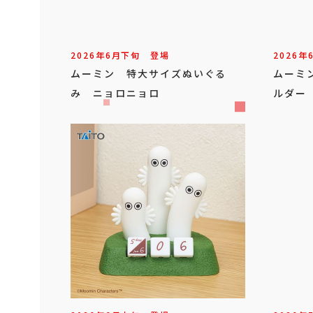
2026年
6
月
下旬
登場
2026年
ムーミン 特大サイズぬいぐる
ムーミ
み ニョロニョロ
ルダー