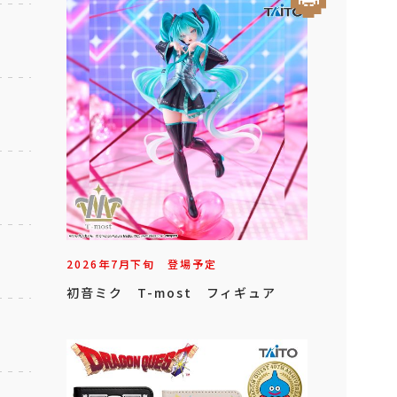
2026年
7
月
下旬
登場予定
初音ミク T-most フィギュア