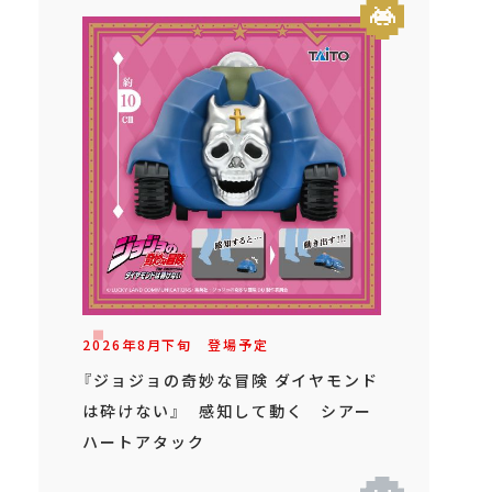
2026年
8
月
下旬
登場予定
『ジョジョの奇妙な冒険 ダイヤモンド
は砕けない』 感知して動く シアー
ハートアタック