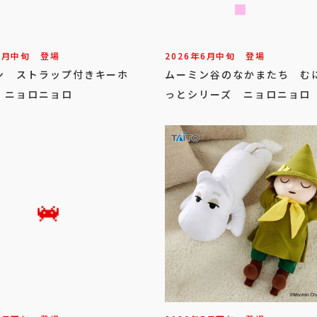
6
月
中旬
登場
2026年
6
月
中旬
登場
ン ストラップ付きキーホ
ムーミン谷のなかまたち む
 ニョロニョロ
っとシリーズ ニョロニョロ