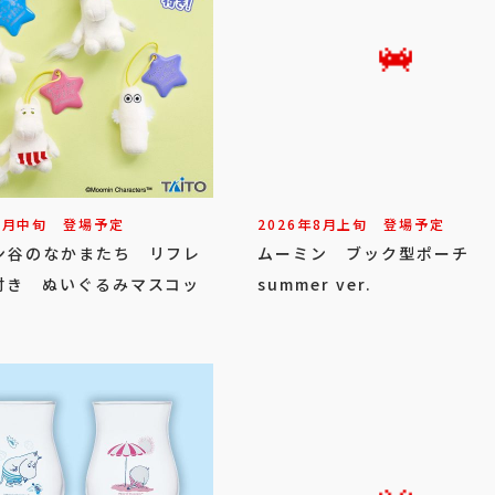
8
月
中旬
登場予定
2026年
8
月
上旬
登場予定
ン谷のなかまたち リフレ
ムーミン ブック型ポーチ
付き ぬいぐるみマスコッ
summer ver.