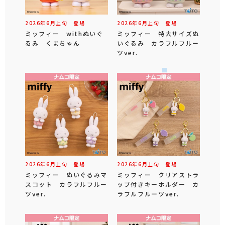
2026年
6
月
上旬
登場
2026年
6
月
上旬
登場
ミッフィー withぬいぐ
ミッフィー 特大サイズぬ
るみ くまちゃん
いぐるみ カラフルフルー
ツver.
2026年
6
月
上旬
登場
2026年
6
月
上旬
登場
ミッフィー ぬいぐるみマ
ミッフィー クリアストラ
スコット カラフルフルー
ップ付きキーホルダー カ
ツver.
ラフルフルーツver.