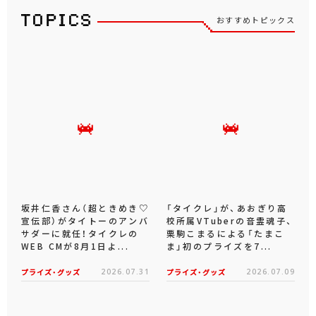
おすすめトピックス
坂井仁香さん（超ときめき♡
「タイクレ」が、あおぎり高
宣伝部）がタイトーのアンバ
校所属VTuberの音霊魂子、
サダーに就任！タイクレの
栗駒こまるによる「たまこ
WEB CMが8月1日よ...
ま」初のプライズを7...
プライズ・グッズ
2026.07.31
プライズ・グッズ
2026.07.09