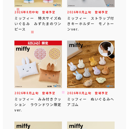
2026年
8
月
中旬
登場予定
2026年
8
月
上旬
登場予定
ミッフィー 特大サイズぬ
ミッフィー ストラップ付
いぐるみ みずたまのワン
きキーホルダー モノトー
ピース
ンver.
2026年
8
月
上旬
登場予定
2026年
8
月
上旬
登場予定
ミッフィー みみ付きクッ
ミッフィー ぬいぐるみヘ
ション ラウンドワン限定
アゴム
ver.