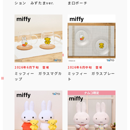
ション みずたまver.
ま口ポーチ
2026年
6
月
下旬
登場
2026年
6
月
中旬
登場
ミッフィー ガラスマグカ
ミッフィー ガラスプレー
ップ
ト