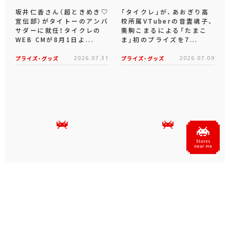
坂井仁香さん（超ときめき♡
「タイクレ」が、あおぎり高
宣伝部）がタイトーのアンバ
校所属VTuberの音霊魂子、
サダーに就任！タイクレの
栗駒こまるによる「たまこ
WEB CMが8月1日よ...
ま」初のプライズを7...
プライズ・グッズ
2026.07.31
プライズ・グッズ
2026.07.09
タイクレの「タイトーオンラ
タイトーくじオンライン -
インメダル」に潜って弾んで
Plus- に「とある科学の超
お宝ゲット！ピンパネル型メ
電磁砲T」くじが6月19日
ダルゲーム「オーシャン...
（金）登場！
プライズ・グッズ
2026.06.25