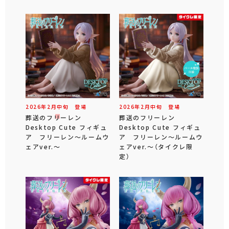
2026年
2
月
中旬
登場
2026年
2
月
中旬
登場
葬送のフリーレン
葬送のフリーレン
Desktop Cute フィギュ
Desktop Cute フィギュ
ア フリーレン～ルームウ
ア フリーレン～ルームウ
ェアver.～
ェアver.～（タイクレ限
定）