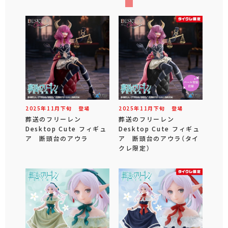
2025年
11
月
下旬
登場
2025年
11
月
下旬
登場
葬送のフリーレン
葬送のフリーレン
Desktop Cute フィギュ
Desktop Cute フィギュ
ア 断頭台のアウラ
ア 断頭台のアウラ（タイ
クレ限定）