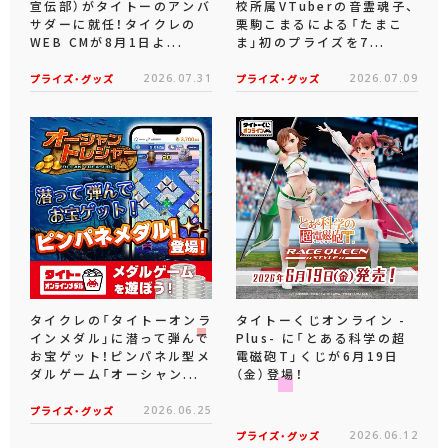
宣伝部）がタイトーのアンバ
校所属VTuberの音霊魂子、
サダーに就任！タイクレの
栗駒こまるによる「たまこ
WEB CMが8月1日よ...
ま」初のプライズを7...
プライズ・グッズ
2026.07.31
プライズ・グッズ
2026.07.09
タイクレの「タイトーオンラ
タイトーくじオンライン -
インメダル」に潜って弾んで
Plus- に「とある科学の超
お宝ゲット！ピンパネル型メ
電磁砲T」くじが6月19日
ダルゲーム「オーシャン...
（金）登場！
プライズ・グッズ
2026.06.25
プライズ・グッズ
2026.06.12