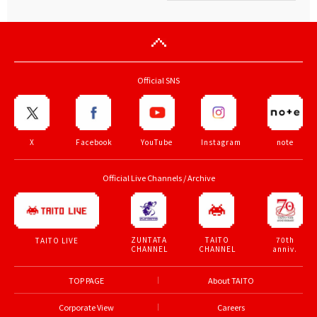
Official SNS
X
Facebook
YouTube
Instagram
note
Official Live Channels / Archive
ZUNTATA
TAITO
70th
TAITO LIVE
CHANNEL
CHANNEL
anniv.
TOP PAGE
About TAITO
Corporate View
Careers