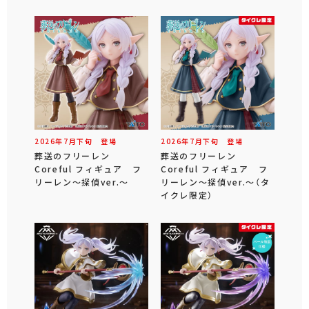
2026年
7
月
下旬
登場
2026年
7
月
下旬
登場
葬送のフリーレン
葬送のフリーレン
Coreful フィギュア フ
Coreful フィギュア フ
リーレン～探偵ver.～
リーレン～探偵ver.～（タ
イクレ限定）