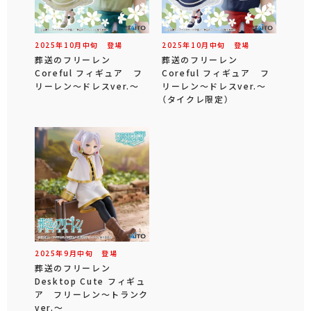
2025年
10
月
中旬
登場
2025年
10
月
中旬
登場
葬送のフリーレン
葬送のフリーレン
Coreful フィギュア フ
Coreful フィギュア フ
リーレン～ドレスver.～
リーレン～ドレスver.～
（タイクレ限定）
2025年
9
月
中旬
登場
葬送のフリーレン
Desktop Cute フィギュ
ア フリーレン～トランク
ver.～