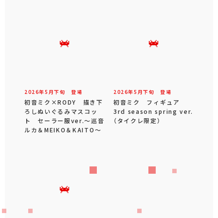
2026年
5
月
下旬
登場
2026年
5
月
下旬
登場
初音ミク×RODY 描き下
初音ミク フィギュア
ろしぬいぐるみマスコッ
3rd season spring ver.
ト セーラー服ver.～巡音
（タイクレ限定）
ルカ＆MEIKO＆KAITO～