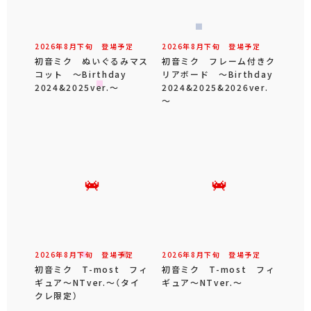
2026年
8
月
下旬
登場予定
2026年
8
月
下旬
登場予定
初音ミク ぬいぐるみマス
初音ミク フレーム付きク
コット ～Birthday
リアボード ～Birthday
2024&2025ver.～
2024&2025&2026ver.
～
2026年
8
月
下旬
登場予定
2026年
8
月
下旬
登場予定
初音ミク T-most フィ
初音ミク T-most フィ
ギュア～NTver.～（タイ
ギュア～NTver.～
クレ限定）