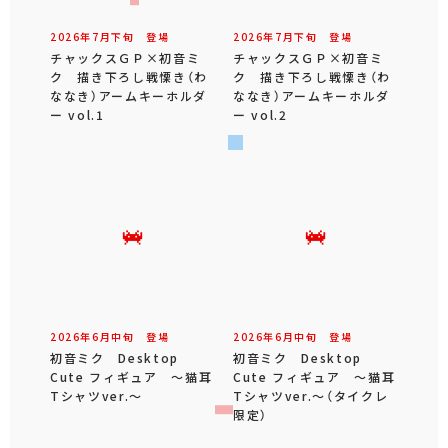
2026年
7
月
下旬
登場
2026年
7
月
下旬
登場
チャックスＧＰ×初音ミ
チャックスＧＰ×初音ミ
ク 描き下ろし戦慄き（わ
ク 描き下ろし戦慄き（わ
ななき）アームキーホルダ
ななき）アームキーホルダ
ー vol.1
ー vol.2
2026年
6
月
中旬
登場
2026年
6
月
中旬
登場
初音ミク Desktop
初音ミク Desktop
Cute フィギュア ～猫耳
Cute フィギュア ～猫耳
Tシャツver.～
Tシャツver.～（タイクレ
限定）