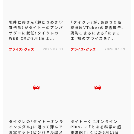
坂井仁香さん（超ときめき♡
「タイクレ」が、あおぎり高
宣伝部）がタイトーのアンバ
校所属VTuberの音霊魂子、
サダーに就任！タイクレの
栗駒こまるによる「たまこ
WEB CMが8月1日よ...
ま」初のプライズを7...
プライズ・グッズ
2026.07.31
プライズ・グッズ
2026.07.09
タイクレの「タイトーオンラ
タイトーくじオンライン -
インメダル」に潜って弾んで
Plus- に「とある科学の超
お宝ゲット！ピンパネル型メ
電磁砲T」くじが6月19日