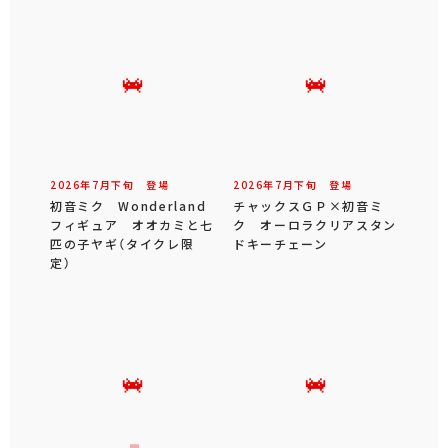
2026年
7
月
下旬
登場
2026年
7
月
下旬
登場
初音ミク Wonderland
チャックスＧＰ×初音ミ
フィギュア オオカミと七
ク オーロラクリアスタン
匹の子ヤギ（タイクレ限
ドキーチェーン
定）