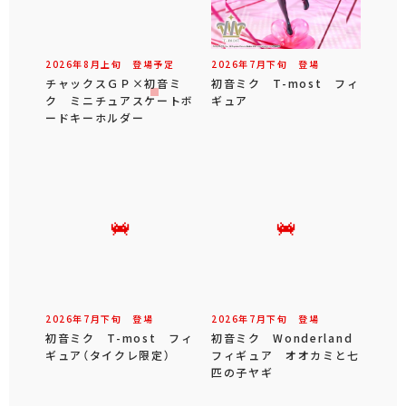
2026年
8
月
上旬
登場予定
2026年
7
月
下旬
登場
チャックスＧＰ×初音ミ
初音ミク T-most フィ
ク ミニチュアスケートボ
ギュア
ードキーホルダー
2026年
7
月
下旬
登場
2026年
7
月
下旬
登場
初音ミク T-most フィ
初音ミク Wonderland
ギュア（タイクレ限定）
フィギュア オオカミと七
匹の子ヤギ