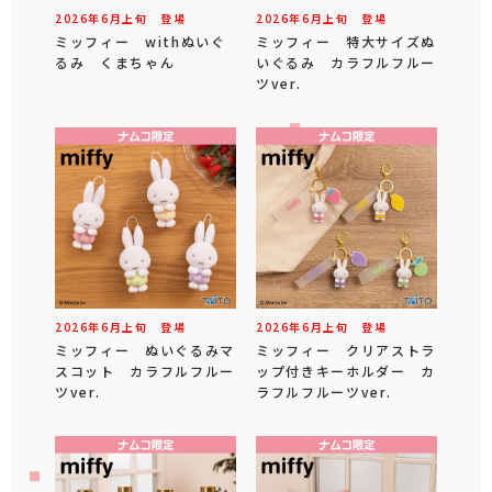
2026年
6
月
上旬
登場
2026年
6
月
上旬
登場
ミッフィー withぬいぐ
ミッフィー 特大サイズぬ
るみ くまちゃん
いぐるみ カラフルフルー
ツver.
2026年
6
月
上旬
登場
2026年
6
月
上旬
登場
ミッフィー ぬいぐるみマ
ミッフィー クリアストラ
スコット カラフルフルー
ップ付きキーホルダー カ
ツver.
ラフルフルーツver.