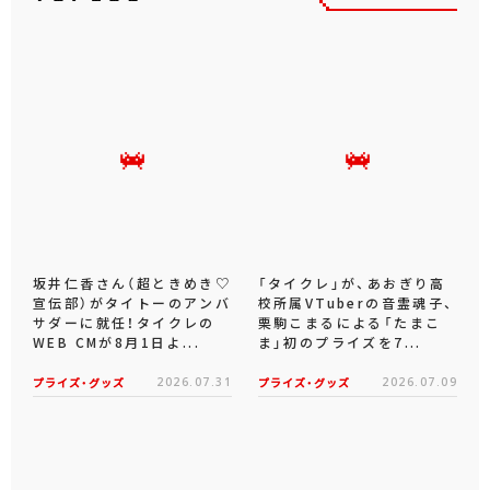
坂井仁香さん（超ときめき♡
「タイクレ」が、あおぎり高
宣伝部）がタイトーのアンバ
校所属VTuberの音霊魂子、
サダーに就任！タイクレの
栗駒こまるによる「たまこ
WEB CMが8月1日よ...
ま」初のプライズを7...
プライズ・グッズ
2026.07.31
プライズ・グッズ
2026.07.09