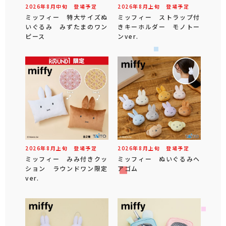
2026年
8
月
中旬
登場予定
2026年
8
月
上旬
登場予定
ミッフィー 特大サイズぬ
ミッフィー ストラップ付
いぐるみ みずたまのワン
きキーホルダー モノトー
ピース
ンver.
2026年
8
月
上旬
登場予定
2026年
8
月
上旬
登場予定
ミッフィー みみ付きクッ
ミッフィー ぬいぐるみヘ
ション ラウンドワン限定
アゴム
ver.