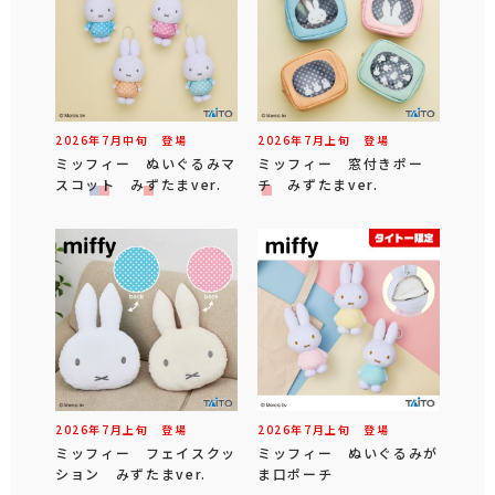
2026年
7
月
中旬
登場
2026年
7
月
上旬
登場
ミッフィー ぬいぐるみマ
ミッフィー 窓付きポー
スコット みずたまver.
チ みずたまver.
2026年
7
月
上旬
登場
2026年
7
月
上旬
登場
ミッフィー フェイスクッ
ミッフィー ぬいぐるみが
ション みずたまver.
ま口ポーチ