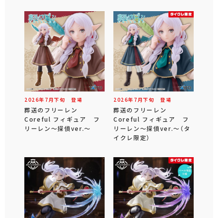
2026年
7
月
下旬
登場
2026年
7
月
下旬
登場
葬送のフリーレン
葬送のフリーレン
Coreful フィギュア フ
Coreful フィギュア フ
リーレン～探偵ver.～
リーレン～探偵ver.～（タ
イクレ限定）