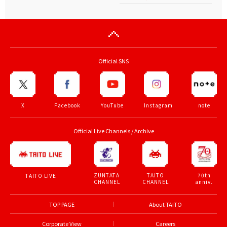
Official SNS
X
Facebook
YouTube
Instagram
note
Official Live Channels / Archive
ZUNTATA
TAITO
70th
TAITO LIVE
CHANNEL
CHANNEL
anniv.
TOP PAGE
About TAITO
Corporate View
Careers