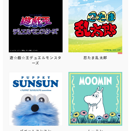
遊☆戯☆王デュエルモンスタ
忍たま乱太郎
ーズ
パペットスンスン
ムーミン