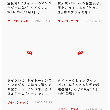
宣伝部）がタイトーのアンバ
校所属VTuberの音霊魂子、
サダーに就任！タイクレの
栗駒こまるによる「たまこ
WEB CMが8月1日よ...
ま」初のプライズを7...
プライズ・グッズ
2026.07.31
プライズ・グッズ
2026.07.09
タイクレの「タイトーオンラ
タイトーくじオンライン -
インメダル」に潜って弾んで
Plus- に「とある科学の超
お宝ゲット！ピンパネル型メ
電磁砲T」くじが6月19日
ダルゲーム「オーシャン...
（金）登場！
プライズ・グッズ
2026.06.25
プライズ・グッズ
2026.06.12