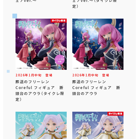
ェアver.～
ェアver.～（タイクレ限
定）
2026年
1
月
中旬
登場
2026年
1
月
中旬
登場
葬送のフリーレン
葬送のフリーレン
Coreful フィギュア 断
Coreful フィギュア 断
頭台のアウラ（タイクレ限
頭台のアウラ
定）