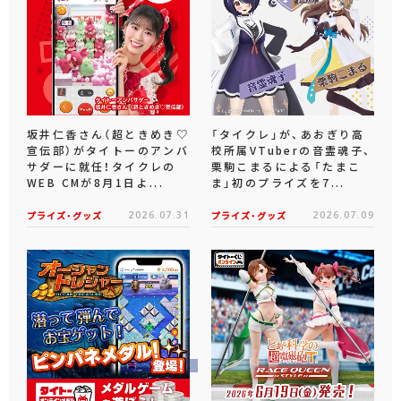
坂井仁香さん（超ときめき♡
「タイクレ」が、あおぎり高
宣伝部）がタイトーのアンバ
校所属VTuberの音霊魂子、
サダーに就任！タイクレの
栗駒こまるによる「たまこ
WEB CMが8月1日よ...
ま」初のプライズを7...
プライズ・グッズ
2026.07.31
プライズ・グッズ
2026.07.09