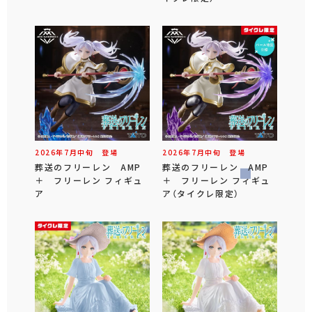
2026年
7
月
中旬
登場
2026年
7
月
中旬
登場
葬送のフリーレン AMP
葬送のフリーレン AMP
＋ フリーレン フィギュ
＋ フリーレン フィギュ
ア
ア（タイクレ限定）