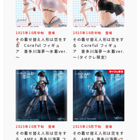
2025年
10
月
中旬
登場
2025年
10
月
中旬
登場
その着せ替え人形は恋をす
その着せ替え人形は恋をす
る Coreful フィギュ
る Coreful フィギュ
ア 喜多川海夢～水着ver.
ア 喜多川海夢～水着ver.
～
～（タイクレ限定）
2025年
10
月
下旬
登場
2025年
10
月
下旬
登場
その着せ替え人形は恋をす
その着せ替え人形は恋をす
る AMP＋ 喜多川海夢 フ
る AMP＋ 喜多川海夢 フ