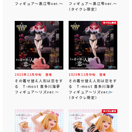
フィギュア～黒江雫ver.～
フィギュア～黒江雫ver.～
（タイクレ限定）
2025年
11
月
中旬
登場
2025年
11
月
中旬
登場
その着せ替え人形は恋をす
その着せ替え人形は恋をす
る T-most 喜多川海夢
る T-most 喜多川海夢
フィギュア～リズver.～
フィギュア～リズver.～
（タイクレ限定）