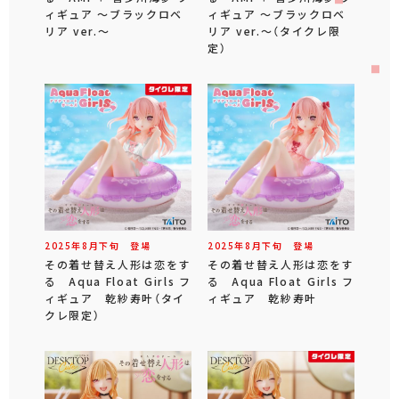
ィギュア ～ブラックロベ
ィギュア ～ブラックロベ
リア ver.～
リア ver.～（タイクレ限
定）
2025年
8
月
下旬
登場
2025年
8
月
下旬
登場
その着せ替え人形は恋をす
その着せ替え人形は恋をす
る Aqua Float Girls フ
る Aqua Float Girls フ
ィギュア 乾紗寿叶（タイ
ィギュア 乾紗寿叶
クレ限定）