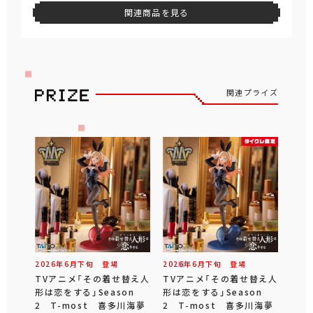
関連商品を見る
関連プライズ
2026年
6
月
下旬
登場
2026年
6
月
下旬
登場
TVアニメ「その着せ替え人
TVアニメ「その着せ替え人
形は恋をする」Season
形は恋をする」Season
2 T-most 喜多川海夢
2 T-most 喜多川海夢