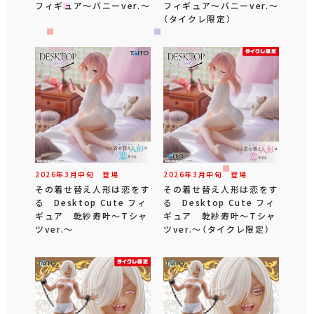
フィギュア～バニーver.～
フィギュア～バニーver.～
（タイクレ限定）
2026年
3
月
中旬
登場
2026年
3
月
中旬
登場
その着せ替え人形は恋をす
その着せ替え人形は恋をす
る Desktop Cute フィ
る Desktop Cute フィ
ギュア 乾紗寿叶～Tシャ
ギュア 乾紗寿叶～Tシャ
ツver.～
ツver.～（タイクレ限定）