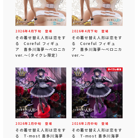
2026年
4
月
下旬
登場
2026年
4
月
下旬
登場
その着せ替え人形は恋をす
その着せ替え人形は恋をす
る Coreful フィギュ
る Coreful フィギュ
ア 喜多川海夢～ベロニカ
ア 喜多川海夢～ベロニカ
ver.～（タイクレ限定）
ver.～
2026年
2
月
中旬
登場
2026年
2
月
中旬
登場
その着せ替え人形は恋をす
その着せ替え人形は恋をす
る T-most 喜多川海夢
る T-most 喜多川海夢