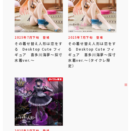
2025年
7
月
下旬
登場
2025年
7
月
下旬
登場
その着せ替え人形は恋をす
その着せ替え人形は恋をす
る Desktop Cute フィ
る Desktop Cute フィ
ギュア 喜多川海夢～採寸
ギュア 喜多川海夢～採寸
水着ver.～
水着ver.～（タイクレ限
定）
2025年
3
月
下旬
登場