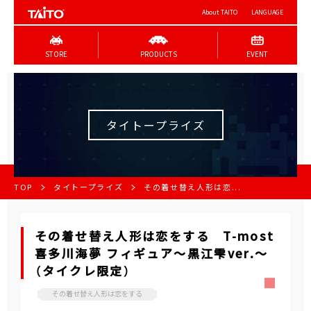
About TAITO
LANGUAGE
STORE
PRODUCTS
EVENT
タイトープライズ
TOP
タイトープライズ
その着せ替え人形は恋...
その着せ替え人形は恋をする T-most
喜多川海夢 フィギュア～黒江雫ver.～
（タイクレ限定）
その着せ替え人形は恋をする