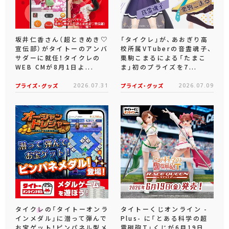
坂井仁香さん（超ときめき♡
「タイクレ」が、あおぎり高
宣伝部）がタイトーのアンバ
校所属VTuberの音霊魂子、
サダーに就任！タイクレの
栗駒こまるによる「たまこ
WEB CMが8月1日よ...
ま」初のプライズを7...
プライズ・グッズ
2026.07.31
プライズ・グッズ
2026.07.09
タイクレの「タイトーオンラ
タイトーくじオンライン -
インメダル」に潜って弾んで
Plus- に「とある科学の超
お宝ゲット！ピンパネル型メ
電磁砲T」くじが6月19日