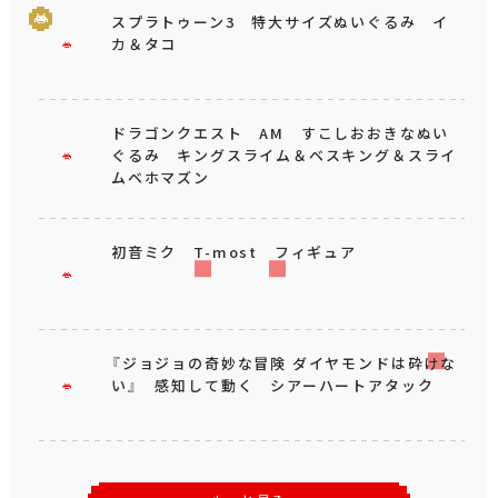
スプラトゥーン3 特大サイズぬいぐるみ イ
カ＆タコ
ドラゴンクエスト AM すこしおおきなぬい
ぐるみ キングスライム＆ベスキング＆スライ
ムベホマズン
初音ミク T-most フィギュア
『ジョジョの奇妙な冒険 ダイヤモンドは砕けな
い』 感知して動く シアーハートアタック