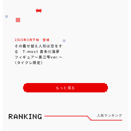
2025年
3
月
下旬
登場
その着せ替え人形は恋をす
る T-most 喜多川海夢
フィギュア～黒江雫ver.～
（タイクレ限定）
もっと見る
人気ランキング