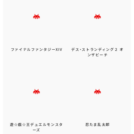
ファイナルファンタジーXIV
デス・ストランディング２ オ
ンザビーチ
遊☆戯☆王デュエルモンスタ
忍たま乱太郎
ーズ