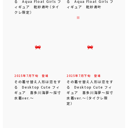
る Aqua Float Girls フ
る Aqua Float Girls フ
ィギュア 乾紗寿叶（タイ
ィギュア 乾紗寿叶
クレ限定）
2025年
7
月
下旬
登場
2025年
7
月
下旬
登場
その着せ替え人形は恋をす
その着せ替え人形は恋をす
る Desktop Cute フィ
る Desktop Cute フィ
ギュア 喜多川海夢～採寸
ギュア 喜多川海夢～採寸
水着ver.～
水着ver.～（タイクレ限
定）