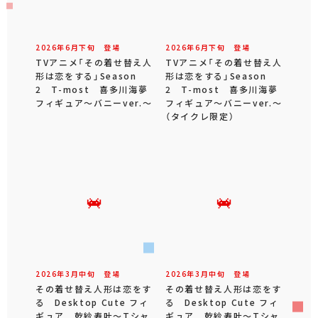
2026年
6
月
下旬
登場
2026年
6
月
下旬
登場
TVアニメ「その着せ替え人
TVアニメ「その着せ替え人
形は恋をする」Season
形は恋をする」Season
2 T-most 喜多川海夢
2 T-most 喜多川海夢
フィギュア～バニーver.～
フィギュア～バニーver.～
（タイクレ限定）
2026年
3
月
中旬
登場
2026年
3
月
中旬
登場
その着せ替え人形は恋をす
その着せ替え人形は恋をす
る Desktop Cute フィ
る Desktop Cute フィ
ギュア 乾紗寿叶～Tシャ
ギュア 乾紗寿叶～Tシャ