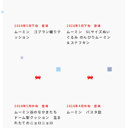
2026年
5
月
下旬
登場
2026年
5
月
下旬
登場
ムーミン ゴブラン織りク
ムーミン SLサイズぬい
ッション
ぐるみ のんびりムーミン
＆スナフキン
2026年
5
月
中旬
登場
2026年
4
月
中旬
登場
ムーミン谷のなかまたち
ムーミン パスタ皿
ドーム型クッション 生ま
れたてのニョロニョロ