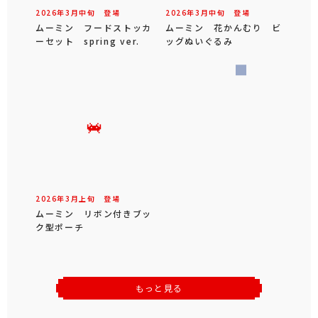
2026年
3
月
中旬
登場
2026年
3
月
中旬
登場
ムーミン フードストッカ
ムーミン 花かんむり ビ
ーセット spring ver.
ッグぬいぐるみ
2026年
3
月
上旬
登場
ムーミン リボン付きブッ
ク型ポーチ
もっと見る