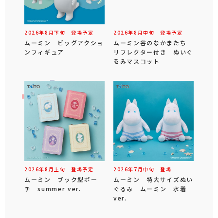
2026年
8
月
下旬
登場予定
2026年
8
月
中旬
登場予定
ムーミン ビッグアクショ
ムーミン谷のなかまたち
ンフィギュア
リフレクター付き ぬいぐ
るみマスコット
2026年
8
月
上旬
登場予定
2026年
7
月
中旬
登場
ムーミン ブック型ポー
ムーミン 特大サイズぬい
チ summer ver.
ぐるみ ムーミン 水着
ver.