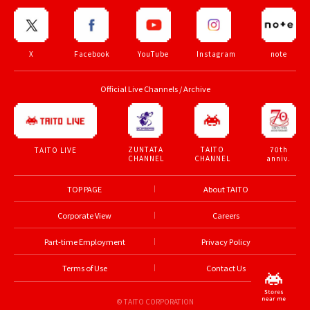
X
Facebook
YouTube
Instagram
note
Official Live Channels / Archive
ZUNTATA
TAITO
70th
TAITO LIVE
CHANNEL
CHANNEL
anniv.
TOP PAGE
About TAITO
Corporate View
Careers
Part-time Employment
Privacy Policy
Terms of Use
Contact Us
© TAITO CORPORATION