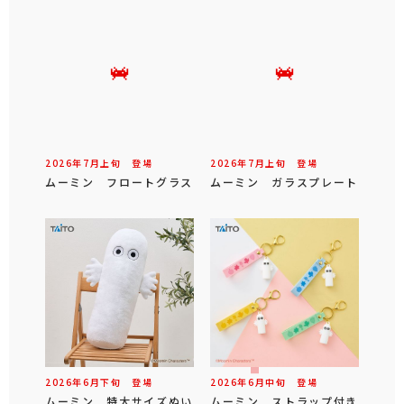
2026年
7
月
上旬
登場
2026年
7
月
上旬
登場
ムーミン フロートグラス
ムーミン ガラスプレート
2026年
6
月
下旬
登場
2026年
6
月
中旬
登場
ムーミン 特大サイズぬい
ムーミン ストラップ付き