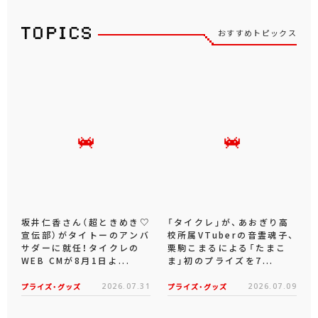
おすすめトピックス
坂井仁香さん（超ときめき♡
「タイクレ」が、あおぎり高
宣伝部）がタイトーのアンバ
校所属VTuberの音霊魂子、
サダーに就任！タイクレの
栗駒こまるによる「たまこ
WEB CMが8月1日よ...
ま」初のプライズを7...
プライズ・グッズ
2026.07.31
プライズ・グッズ
2026.07.09