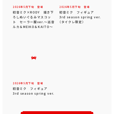
2026年
5
月
下旬
登場
2026年
5
月
下旬
登場
初音ミク×RODY 描き下
初音ミク フィギュア
ろしぬいぐるみマスコッ
3rd season spring ver.
ト セーラー服ver.～巡音
（タイクレ限定）
ルカ＆MEIKO＆KAITO～
2026年
5
月
下旬
登場
初音ミク フィギュア
3rd season spring ver.