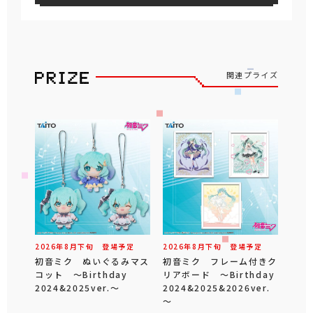
関連プライズ
2026年
8
月
下旬
登場予定
2026年
8
月
下旬
登場予定
初音ミク ぬいぐるみマス
初音ミク フレーム付きク
コット ～Birthday
リアボード ～Birthday
2024&2025ver.～
2024&2025&2026ver.
～