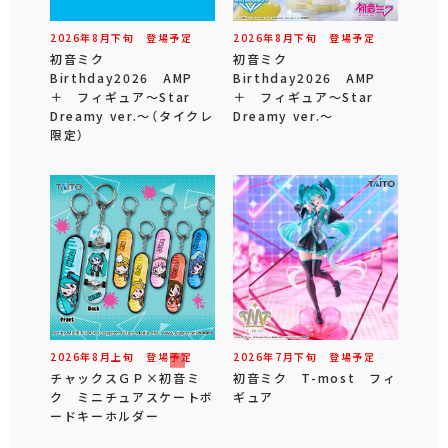
2026年
8
月
下旬
登場予定
2026年
8
月
下旬
登場予定
初音ミク
初音ミク
Birthday2026 AMP
Birthday2026 AMP
＋ フィギュア～Star
＋ フィギュア～Star
Dreamy ver.～（タイクレ
Dreamy ver.～
限定）
2026年
8
月
上旬
登場予定
2026年
7
月
下旬
登場予定
チャックスＧＰ×初音ミ
初音ミク T-most フィ
ク ミニチュアスケートボ
ギュア
ードキーホルダー