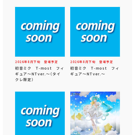
2026年
8
月
下旬
登場予定
2026年
8
月
下旬
登場予定
初音ミク T-most フィ
初音ミク T-most フィ
ギュア～NTver.～（タイ
ギュア～NTver.～
クレ限定）