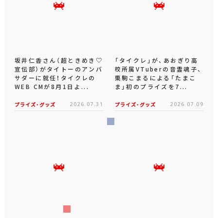
坂井仁香さん（超ときめき♡
「タイクレ」が、あおぎり高
宣伝部）がタイトーのアンバ
校所属VTuberの音霊魂子、
サダーに就任！タイクレの
栗駒こまるによる「たまこ
WEB CMが8月1日よ...
ま」初のプライズを7...
プライズ・グッズ
2026.07.31
プライズ・グッズ
2026.07.09