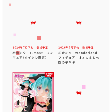
2026年
7
月
下旬
登場予定
2026年
7
月
下旬
登場予定
初音ミク T-most フィ
初音ミク Wonderland
ギュア（タイクレ限定）
フィギュア オオカミと七
匹の子ヤギ