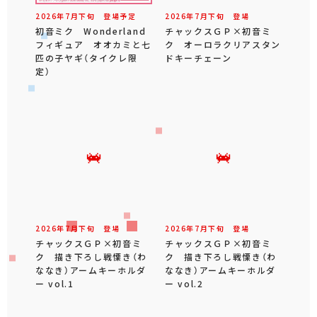
2026年
7
月
下旬
登場予定
2026年
7
月
下旬
登場
初音ミク Wonderland
チャックスＧＰ×初音ミ
フィギュア オオカミと七
ク オーロラクリアスタン
匹の子ヤギ（タイクレ限
ドキーチェーン
定）
2026年
7
月
下旬
登場
2026年
7
月
下旬
登場
チャックスＧＰ×初音ミ
チャックスＧＰ×初音ミ
ク 描き下ろし戦慄き（わ
ク 描き下ろし戦慄き（わ
ななき）アームキーホルダ
ななき）アームキーホルダ
ー vol.1
ー vol.2